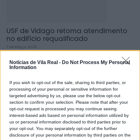
USF de Vidago retoma atendimento
no edifício requalificado
7 de Março, 2026
Notícias de Vila Real -
Do Not Process My Personal
Information
If you wish to opt-out of the sale, sharing to third parties, or
processing of your personal or sensitive information for
targeted advertising by us, please use the below opt-out
section to confirm your selection. Please note that after your
opt-out request is processed you may continue seeing
interest-based ads based on personal information utilized by
IP4 reaberto ao trânsito em ambos
us or personal information disclosed to third parties prior to
os sentidos
your opt-out. You may separately opt-out of the further
disclosure of your personal information by third parties on the
28 de Janeiro, 2026