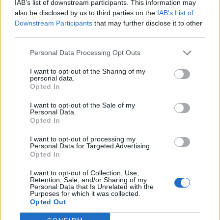
IAB’s list of downstream participants. This information may
also be disclosed by us to third parties on the
IAB’s List of
Downstream Participants
that may further disclose it to other
third parties.
Últimas
Personal Data Processing Opt Outs
I want to opt-out of the Sharing of my
personal data.
Opted In
I want to opt-out of the Sale of my
Sabrosa Summer Fest arrancou com
Personal Data.
Opted In
Vítor Pica e reuniu centenas de...
7 de Agosto, 2026
I want to opt-out of processing my
Personal Data for Targeted Advertising.
Opted In
I want to opt-out of Collection, Use,
Retention, Sale, and/or Sharing of my
Personal Data that Is Unrelated with the
Purposes for which it was collected.
Opted Out
Jovem ferida em despiste na