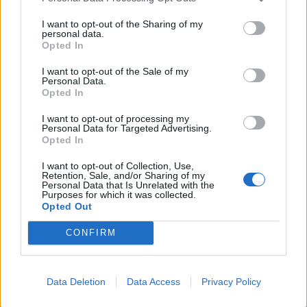
I want to opt-out of the Sharing of my
personal data.
Opted In
I want to opt-out of the Sale of my
Álvaro Santos toma posse esta
Personal Data.
Opted In
sexta-feira como presidente da CCDR
Norte
I want to opt-out of processing my
Personal Data for Targeted Advertising.
27 de Fevereiro, 2026
Opted In
I want to opt-out of Collection, Use,
Retention, Sale, and/or Sharing of my
Personal Data that Is Unrelated with the
Purposes for which it was collected.
Últimas
Opted Out
CONFIRM
Data Deletion
Data Access
Privacy Policy
CCDR NORTE destaca plano para