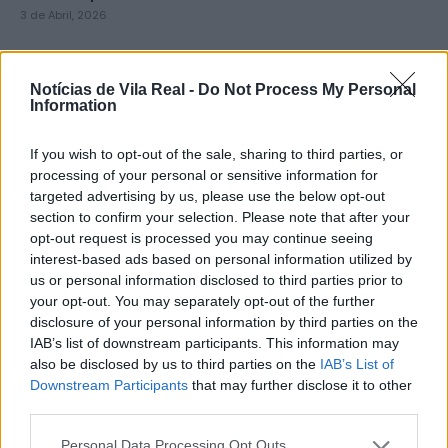
3 de Abril, 2026
Notícias de Vila Real -
Do Not Process My Personal
Information
If you wish to opt-out of the sale, sharing to third parties, or
processing of your personal or sensitive information for
targeted advertising by us, please use the below opt-out
section to confirm your selection. Please note that after your
opt-out request is processed you may continue seeing
Vice-presidentes da CCDR-Norte
interest-based ads based on personal information utilized by
tomaram posse e Governo
us or personal information disclosed to third parties prior to
apresentou PTRR no Porto
your opt-out. You may separately opt-out of the further
disclosure of your personal information by third parties on the
4 de Março, 2026
IAB’s list of downstream participants. This information may
also be disclosed by us to third parties on the
IAB’s List of
Downstream Participants
that may further disclose it to other
third parties.
Personal Data Processing Opt Outs