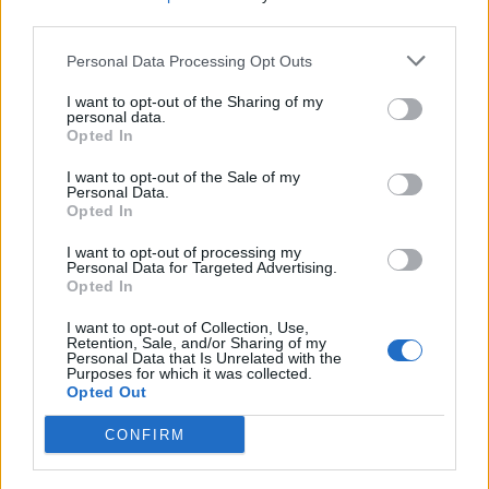
Limões.
third parties.
Esta foi mais uma das muitas iniciativas
Personal Data Processing Opt Outs
desenvolvidas no âmbito do programa “Março – Mês
I want to opt-out of the Sharing of my
da Ação Ambiental” dinamizado pela Unidade de
personal data.
Opted In
Ambiente e Serviços Urbanos e do Gabinete de
Proteção Civil e Defesa da Floresta, e pretendeu
I want to opt-out of the Sale of my
Personal Data.
alertar para as ameaças à conservação dos rios,
Opted In
como a poluição, espécies invasoras e as alterações
I want to opt-out of processing my
climáticas.
Personal Data for Targeted Advertising.
Opted In
I want to opt-out of Collection, Use,
Artigo anterior
Próximo artigo
Retention, Sale, and/or Sharing of my
Personal Data that Is Unrelated with the
Dia Mundial da Árvore assinalado
GNR promove Caminhada pela
Purposes for which it was collected.
com plantações numa atividade
Floresta em Sabrosa
Opted Out
intergeracional
CONFIRM