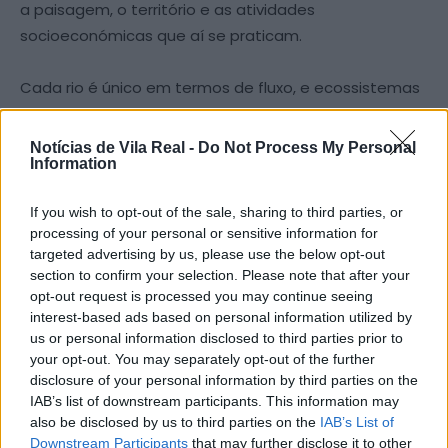
a paisagem, o território e as atividades
socioeconómicas que aí se praticam.
Cada rio é único em termos de fluxo, e ecossistemas
associados, pelo que todos eles merecem uma
atitude de proteção e preservação. Foi, pois, neste
Notícias de Vila Real -
Do Not Process My Personal
contexto que o Município de Ribeira de Pena
Information
comemorou o Dia Internacional de Ação Pelos Rios, no
If you wish to opt-out of the sale, sharing to third parties, or
dia 14 de março, com o objetivo de valorizar os cursos
processing of your personal or sensitive information for
de água, promover o desenvolvimento sustentável da
targeted advertising by us, please use the below opt-out
região e corresponder à necessidade de proteger as
section to confirm your selection. Please note that after your
zonas ribeirinhas.
opt-out request is processed you may continue seeing
interest-based ads based on personal information utilized by
us or personal information disclosed to third parties prior to
Para assinalar a data, a autarquia organizou uma
your opt-out. You may separately opt-out of the further
ação de sensibilização através de uma “recolha de
disclosure of your personal information by third parties on the
resíduos” nas margens do rio Póio, na envolvente da
IAB’s list of downstream participants. This information may
also be disclosed by us to third parties on the
IAB’s List of
Zona de Lazer das Meadas, na freguesia de Cerva e
Downstream Participants
that may further disclose it to other