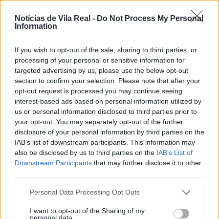
Sabrosa, e Margarida Ribeiro – mezzosoprano, natural
do nosso concelho e também ela música da Banda
Notícias de Vila Real -
Do Not Process My Personal
Information
de Música de Sabrosa, que cantaram músicas
conhecidas por todos, como “Grândola Vila Morena” e
If you wish to opt-out of the sale, sharing to third parties, or
“Amor a Portugal”, entre outras.
processing of your personal or sensitive information for
targeted advertising by us, please use the below opt-out
A Presidente da Câmara Municipal de Sabrosa, Helena
section to confirm your selection. Please note that after your
opt-out request is processed you may continue seeing
Lapa, fez questão de salientar a qualidade do
interest-based ads based on personal information utilized by
momento, agradecendo a presença das muitas
us or personal information disclosed to third parties prior to
pessoas que assistiram ao concerto, terminando
your opt-out. You may separately opt-out of the further
assim “com chave de ouro estas comemorações dos
disclosure of your personal information by third parties on the
IAB’s list of downstream participants. This information may
50 anos do 25 de abril, com a BSP, que nos
also be disclosed by us to third parties on the
IAB’s List of
proporcionou uma maravilhosa interpretação,
Downstream Participants
that may further disclose it to other
querendo salientar a participação da Margarida
third parties.
Ribeiro, natural de Provesende, o Maestro Francisco
Personal Data Processing Opt Outs
Ferreira, com raízes em São Martinho de Anta, a
Madalena Tomé que faz parte da Banda de Música de
I want to opt-out of the Sharing of my
personal data.