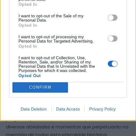
Sabrosa, e o músico da BSP Nuno Silva, ele que é o
Opted In
Maestro da Banda de Música de Sabrosa.”
I want to opt-out of the Sale of my
Personal Data.
Durante o evento, a Exposição de Meios Militares do RI
Opted In
13 esteve também disponível para visitação no
I want to opt-out of processing my
Mercado dos Produtos Durienses, tal como aconteceu
Personal Data for Targeted Advertising.
Opted In
ao longo de toda a semana, com dois locais
expositivos, no Jardim da Fontainha e nos Paços do
I want to opt-out of Collection, Use,
Retention, Sale, and/or Sharing of my
Concelho, onde recebeu centenas de visitas, desde
Personal Data that Is Unrelated with the
Purposes for which it was collected.
alunos do Agrupamento de Escolas Miguel Torga,
Opted Out
utentes da APPACDM de Sabrosa, e público em geral.
CONFIRM
O concerto da BSP encerrou assim uma semana
dedicada às comemorações municipais dos 50 anos
Data Deletion
Data Access
Privacy Policy
do 25 de abril, para as quais o município preparou um
programa pensado para todos os públicos, com
diversas atividades e momentos que perpetuarão na
memória de todos esta efeméride histórica.