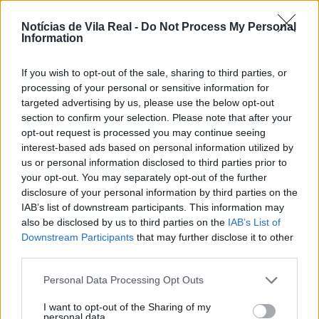
Floresta” de carácter livre e sem inscrição, com um
Notícias de Vila Real -
Do Not Process My Personal
percurso de 10 km, com início junto à Escola EB 2/3
Information
Miguel Torga, no concelho de Sabrosa.
If you wish to opt-out of the sale, sharing to third parties, or
processing of your personal or sensitive information for
Esta atividade está associada à comemoração do
targeted advertising by us, please use the below opt-out
Dia Mundial da Árvore e da Floresta, e pretende
section to confirm your selection. Please note that after your
fomentar condutas de respeito pela natureza e pelo
opt-out request is processed you may continue seeing
ambiente junto da população, assim como, despertar
interest-based ads based on personal information utilized by
us or personal information disclosed to third parties prior to
consciências para a riqueza do vasto património
your opt-out. You may separately opt-out of the further
florestal nacional e para a problemática dos
disclosure of your personal information by third parties on the
incêndios florestais.
IAB’s list of downstream participants. This information may
also be disclosed by us to third parties on the
IAB’s List of
A Guarda Nacional Republicana está empenhada em
Downstream Participants
that may further disclose it to other
third parties.
ser um dos pilares dinamizadores da preservação da
Floresta e, nesse âmbito, esta a iniciativa para além
Personal Data Processing Opt Outs
do cariz ambiental, tem igualmente um cariz de
I want to opt-out of the Sharing of my
cidadania, cooperação e sensibilização para com a
personal data.