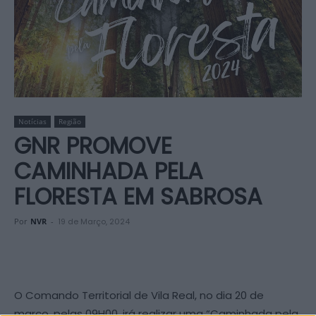
Notícias
Região
GNR PROMOVE
CAMINHADA PELA
FLORESTA EM SABROSA
Por
NVR
-
19 de Março, 2024
O Comando Territorial de Vila Real, no dia 20 de
março, pelas 09H00, irá realizar uma “Caminhada pela