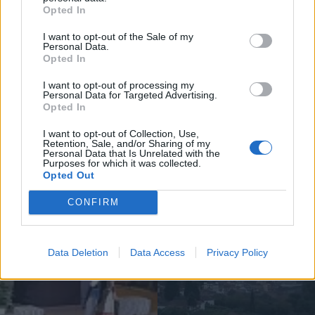
Opted In
sociedade.
I want to opt-out of the Sale of my
Personal Data.
Artigo anterior
Próximo artigo
Opted In
Ribeira de Pena assinala Dia
15 anos depois Vila Real recebeu
I want to opt-out of processing my
Internacional de Ação Pelos Rios
máquina para tratamento do
Personal Data for Targeted Advertising.
cancro
Opted In
I want to opt-out of Collection, Use,
Retention, Sale, and/or Sharing of my
Personal Data that Is Unrelated with the
Purposes for which it was collected.
Siga-nos no Instagram
@noticiasdevilareal
Opted Out
CONFIRM
Data Deletion
Data Access
Privacy Policy