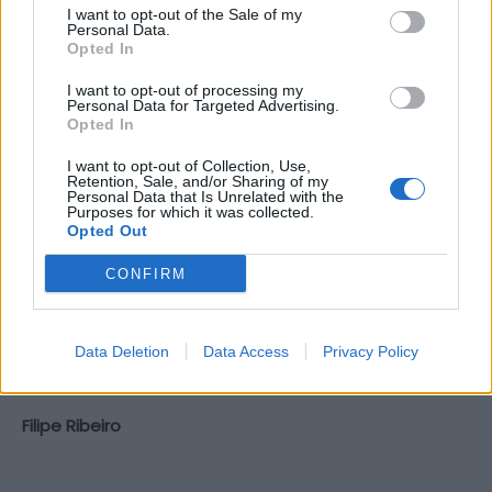
I want to opt-out of the Sale of my
tradições, mas também serem atrativos” para quem
Personal Data.
Opted In
vem fora. Por isso, “é transversal e intergeracional,
com espetáculos para públicos infantis, até aos mais
I want to opt-out of processing my
Personal Data for Targeted Advertising.
veteranos”. “Temos todas as condições para ter
Opted In
umas festas que nos honram e nos engrandecem”,
I want to opt-out of Collection, Use,
acrescentou.
Retention, Sale, and/or Sharing of my
Personal Data that Is Unrelated with the
Purposes for which it was collected.
De referir que, além da programação das festas,
Opted Out
haverá um grande evento no Parque do Corgo, no fim
CONFIRM
de semana de 30 de junho a 2 de julho, organizado
pela Goldenergy, em parceria com a Rádio Comercial,
que trará a Vila Real grandes nomes da música e do
Data Deletion
Data Access
Privacy Policy
entretenimento.
Filipe Ribeiro