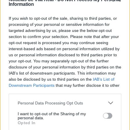
Information
Entre os concertos em agenda, destaque para Tenga
(2 de junho), Papilon (7 de junho), Carolina Deslandes
If you wish to opt-out of the sale, sharing to third parties, or
(10 de junho), DAMA (13 de junho), Pedro Abrunhosa (28
processing of your personal or sensitive information for
targeted advertising by us, please use the below opt-out
de junho), Carminho (29 de junho), Ana Bacalhau (8 de
section to confirm your selection. Please note that after your
julho), GNR (14 de julho), Expensive Soul + Banda de
opt-out request is processed you may continue seeing
Mateus (15 de julho), Resistência (2 de agosto), entre
interest-based ads based on personal information utilized by
outros.
us or personal information disclosed to third parties prior to
your opt-out. You may separately opt-out of the further
disclosure of your personal information by third parties on the
“São festas para todos e de todos, contamos com as
IAB’s list of downstream participants. This information may
nossas associações culturais, recreativas,
also be disclosed by us to third parties on the
IAB’s List of
desportivas, movimentos cívicos, no fundo são festas
Downstream Participants
that may further disclose it to other
que envolvem toda a comunidade vila-realense”,
third parties.
frisou o Presidente Rui Santos, lembrando que “são as
Personal Data Processing Opt Outs
primeiras Festas da Cidade, depois da pandemia, a
decorrerem com total e absoluta liberdade”.
I want to opt-out of the Sharing of my
personal data.
Opted In
O objetivo deste conjunto de eventos “é honrar as