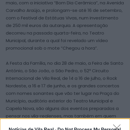
maio, com a iniciativa “Bom Dia Cerâmica”, na Avenida
Carvalho Araújo, e prolongam-se até 16 de setembro,
com o Festival de Estátuas Vivas, num investimento
de 250 mil euros da autarquia. A apresentação
decorreu na passada quarta-feira, no Teatro
Municipal, durante a qual foi revelado um vídeo
promocional sob o mote “Chegou a hora”.
A Festa da Família, no dia 28 de maio, a Feira de Santo
António, o São João, o São Pedro, o 52º Circuito
Internacional de Vila Real, de 14 a 16 de julho, o Rock
Nordeste, a 16 e 17 de junho, e os grandes concertos
com nomes sonantes que vão ter lugar na Praça do
Município, auditório exterior do Teatro Municipal e
Capela Nova, são alguns dos eventos preparados a
pensar nos vila-realenses, mas também em quem
visita a cidade.
Notícias de Vila Real -
Do Not Process My Personal