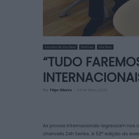
Corridas de Vila Real
Notícias
Vila Real
“TUDO FAREMOS
INTERNACIONAI
Por
Filipe Ribeiro
-
24 de Maio, 2023
As provas internacionais regressam nos di
chancela 24h Series. A 52ª edição do ev