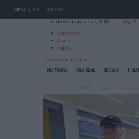
MENU
MAIL
JORNAIS
Sexta-feira, Agosto 7, 2026
Contactos
Assinar
Capas
Notícias de Vila Real
NOTÍCIAS
VILA REAL
REGIÃO
POLÍ
Início
Corridas de Vila Real
“Tudo faremos para vol