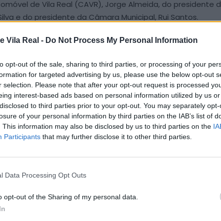
tomóvel de Vila Real (CAVR), Jorge Almeida, do presidente 
 Silva e do presidente da Câmara Municipal, Rui Santos.
e Vila Real -
Do Not Process My Personal Information
rá a acolher provas de resistência, depois de, em 1969, ter 
-70 ou o Porsche 908. Em 2023, a prova vila-realense, que n
to opt-out of the sale, sharing to third parties, or processing of your per
um formato dividido em duas corridas (uma no sábado e ou
formation for targeted advertising by us, please use the below opt-out s
r selection. Please note that after your opt-out request is processed y
 à imprensa, reconheceu que, por ser a primeira vez que Vila
eing interest-based ads based on personal information utilized by us or
disclosed to third parties prior to your opt-out. You may separately opt-
desafios “são muitos”, a começar pelos abastecimentos, acr
losure of your personal information by third parties on the IAB’s list of
mana, pela primeira vez em Vila Real e recordou que este s
. This information may also be disclosed by us to third parties on the
IA
 inaugural, no Dubai, em 2006.
Participants
that may further disclose it to other third parties.
das fantásticas, com muitos espetadores e carros muito ráp
numa pista citadina. É uma coisa nova e quase tudo é dife
l Data Processing Opt Outs
 promotor, que desvendou o número de pilotos, estimado em 
o opt-out of the Sharing of my personal data.
In