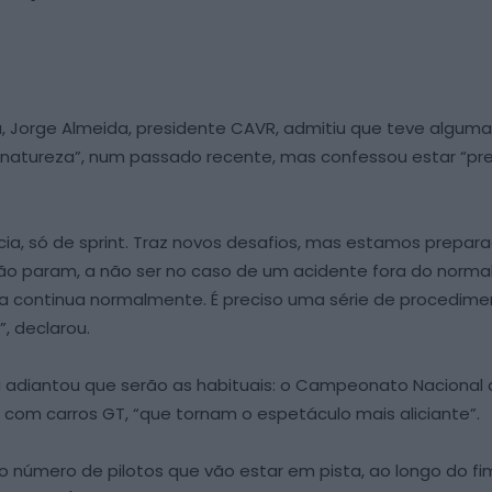
, Jorge Almeida, presidente CAVR, admitiu que teve algumas
natureza”, num passado recente, mas confessou estar “pre
cia, só de sprint. Traz novos desafios, mas estamos prepa
 não param, a não ser no caso de um acidente fora do norma
rrida continua normalmente. É preciso uma série de procedi
”, declarou.
a adiantou que serão as habituais: o Campeonato Nacional 
om carros GT, “que tornam o espetáculo mais aliciante”.
ou o número de pilotos que vão estar em pista, ao longo do 