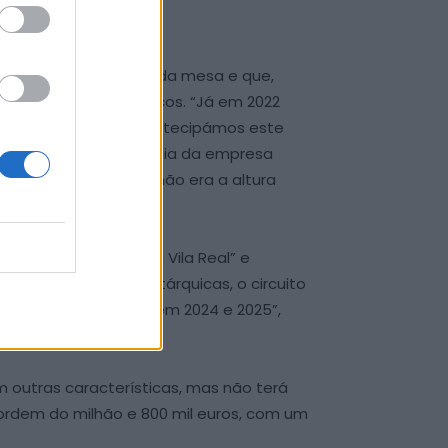
esteve sempre em cima da mesa e que,
onal de carros elétricos. “Já em 2022
ue acabou por cair. Antecipámos este
preendidos pela falência da empresa
mas a FIA achou que não era a altura
ies”, declarou.
va internacional em Vila Real” e
responsabilidades autárquicas, o circuito
rovas internacionais em 2024 e 2025”,
m outras características, mas não terá
ordem do milhão e 800 mil euros, com um