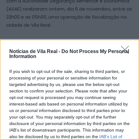
com a Autoridade Segurança Alimentar e Económica
(ASAE) realizaram ontem, dia 6 de novembro, entre as
22h00 e as 05h00, uma operação de fiscalização na
cidade de Vila Real.
A operação aconteceu no âmbito da Diretiva
Estratégica 60/ 2024 – “Portugal Sempre Seguro”.
Notícias de Vila Real -
Do Not Process My Personal
Information
Durante a operação foram realizadas várias
If you wish to opt-out of the sale, sharing to third parties, or
operações e submetidos vários condutores a teste
processing of your personal or sensitive information for
de alcoolémia, tendo resultado em duas detenções
targeted advertising by us, please use the below opt-out
por condução sob efeito de álcool e diversas
section to confirm your selection. Please note that after your
contraordenações rodoviárias.
opt-out request is processed you may continue seeing
interest-based ads based on personal information utilized by
us or personal information disclosed to third parties prior to
No que toca ao combate à criminalidade, em
your opt-out. You may separately opt-out of the further
colaboração com a ASAE, foram fiscalizados 10
disclosure of your personal information by third parties on the
estabelecimentos comerciais, levando a dois
IAB’s list of downstream participants. This information may
also be disclosed by us to third parties on the
IAB’s List of
processos-crime, cinco processos de