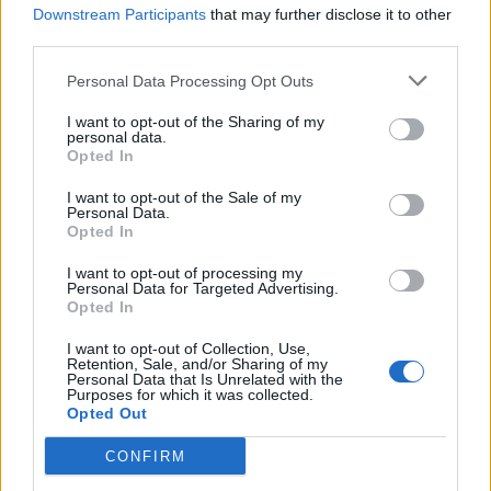
Downstream Participants
that may further disclose it to other
contraordenação e recolha de amostras de bebidas
third parties.
espirituosas para análise laboratorial.
Personal Data Processing Opt Outs
I want to opt-out of the Sharing of my
personal data.
Opted In
I want to opt-out of the Sale of my
Personal Data.
Opted In
I want to opt-out of processing my
Personal Data for Targeted Advertising.
Opted In
Artigo anterior
I want to opt-out of Collection, Use,
Próximo artigo
Retention, Sale, and/or Sharing of my
UTAD acolhe XVIII Encuentro
1ª Sessão de Esclarecimentos sobre
Personal Data that Is Unrelated with the
Purposes for which it was collected.
Douro/Duero
o aviso Sistema de Incentivos de
Opted Out
Base Territorial contou com mais
de meia centena de participantes
CONFIRM