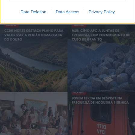
Data Deletion
Data Access
Privacy Policy
Siga-nos no Instagram
@noticiasdevilareal