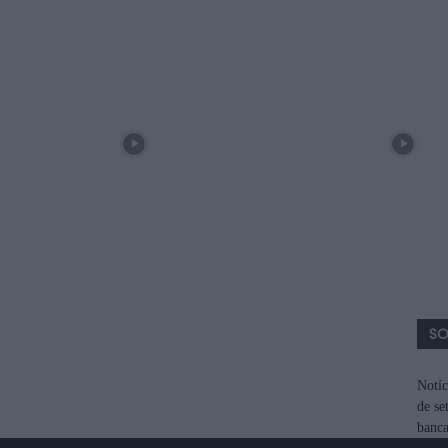
SO
Notíc
de se
banca