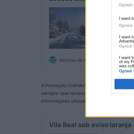
Opted 
I want t
Opted 
I want 
Advertis
Opted 
I want t
of my P
was col
Opted 
A Proteção Civil Municipal encontra-se 
sempre que necessário. Pedem ainda à 
informações oficiais, adotando “compor