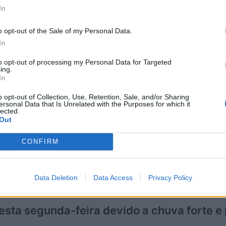
In
o opt-out of the Sale of my Personal Data.
In
to opt-out of processing my Personal Data for Targeted
ing.
In
o opt-out of Collection, Use, Retention, Sale, and/or Sharing
ersonal Data that Is Unrelated with the Purposes for which it
lected.
Out
CONFIRM
a acompanhar a evolução do estado do tempo, monitorizand
comunidade escolar e suas famílias para que redobrem a 
tamentos preventivos, sobretudo nas deslocações”.
Data Deletion
Data Access
Privacy Policy