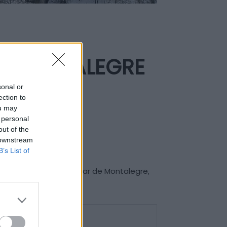
M MONTALEGRE
sonal or
ection to
ou may
 personal
out of the
 downstream
B’s List of
Cruz e do Centro Escolar de Montalegre,