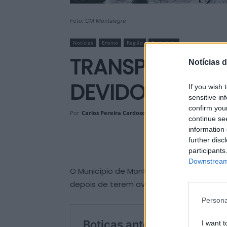
Foto: CM Montalegre
Notícias
Ensino
Região
Sociedade
TRANSPORTE E
Notícias d
DEVIDO AO ES
If you wish 
sensitive in
confirm you
Por
Carlos Pereira Cardoso
-
27 de Janeiro, 2026
continue se
information 
further disc
participants
Downstream 
O Município de Montalegre decidiu anteci
depois de terem avaliado as condições 
Persona
I want t