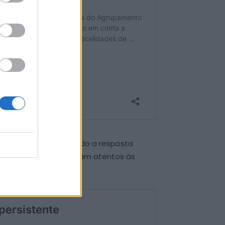
o o cenário e ajustando a resposta
atenção e se mantenham atentos às