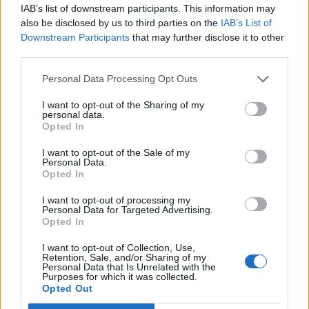
IAB’s list of downstream participants. This information may
realizadas diversas operações, durantes as quais
also be disclosed by us to third parties on the
IAB’s List of
vários condutores foram submetidos a teste de
Downstream Participants
that may further disclose it to other
alcoolémia. Relativamente à sinistralidade rodoviária,
third parties.
foram registados vinte acidentes de viação, dos
Personal Data Processing Opt Outs
quais resultaram quatro feridos leves.
I want to opt-out of the Sharing of my
personal data.
A PSP apela à colaboração de todos os cidadãos na
Opted In
denúncia de crimes que tenham conhecimento e
relembra a importância da adoção de
I want to opt-out of the Sale of my
Personal Data.
comportamentos responsáveis, em prol de uma
Opted In
condução segura, adaptada às condições
I want to opt-out of processing my
meteorológicas e ao estado do piso.
Personal Data for Targeted Advertising.
Opted In
I want to opt-out of Collection, Use,
TAGS
Letícia Abreu
LOCAL
PSP
Vila Real
Retention, Sale, and/or Sharing of my
Personal Data that Is Unrelated with the
Purposes for which it was collected.
Opted Out
Artigo anterior
Próximo artigo