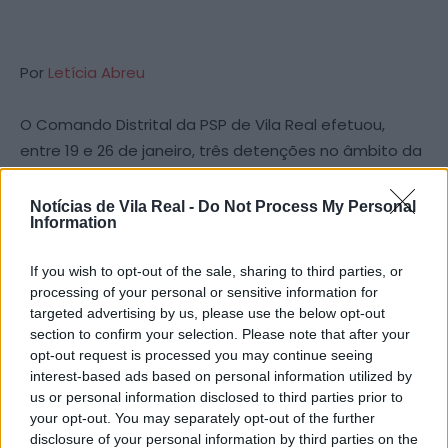
Por
Letícia Abreu
O Comando Distrital da PSP de Vila Real efetuou,
entre 19 e 26 de janeiro, três detenções no âmbito da
sua atividade operacional de combate à
criminalidade.
Notícias de Vila Real -
Do Not Process My Personal
Information
Das diversas ocorrências e ações desenvolvidas
If you wish to opt-out of the sale, sharing to third parties, or
durante este período, a PSP destaca a detenção de
processing of your personal or sensitive information for
dois indivíduos pelo crime de condução de veículo
targeted advertising by us, please use the below opt-out
automóvel em estado de embriaguez e de um
section to confirm your selection. Please note that after your
opt-out request is processed you may continue seeing
indivíduo pelo crime de condução sem habilitação
interest-based ads based on personal information utilized by
legal.
us or personal information disclosed to third parties prior to
your opt-out. You may separately opt-out of the further
No âmbito das ações de fiscalização rodoviária foram
disclosure of your personal information by third parties on the