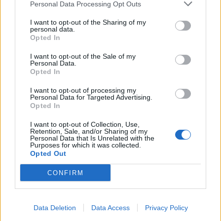
de freguesia com fornecimento de
Personal Data Processing Opt Outs
cubo...
I want to opt-out of the Sharing of my
8 de Agosto, 2026
personal data.
Opted In
I want to opt-out of the Sale of my
Personal Data.
Opted In
I want to opt-out of processing my
Sabrosa Summer Fest arrancou com
Personal Data for Targeted Advertising.
Opted In
Vítor Pica e reuniu centenas de...
I want to opt-out of Collection, Use,
7 de Agosto, 2026
Retention, Sale, and/or Sharing of my
Personal Data that Is Unrelated with the
Purposes for which it was collected.
Opted Out
CONFIRM
Siga-nos no Instagram
@noticiasdevilareal
Data Deletion
Data Access
Privacy Policy