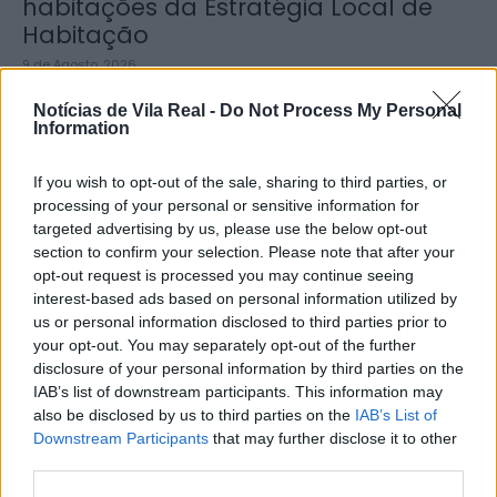
habitações da Estratégia Local de
Habitação
9 de Agosto, 2026
Notícias de Vila Real -
Do Not Process My Personal
Information
If you wish to opt-out of the sale, sharing to third parties, or
processing of your personal or sensitive information for
CCDR NORTE destaca plano para
targeted advertising by us, please use the below opt-out
reforçar competitividade e
section to confirm your selection. Please note that after your
sustentabilidade da Região...
opt-out request is processed you may continue seeing
interest-based ads based on personal information utilized by
8 de Agosto, 2026
us or personal information disclosed to third parties prior to
your opt-out. You may separately opt-out of the further
disclosure of your personal information by third parties on the
IAB’s list of downstream participants. This information may
also be disclosed by us to third parties on the
IAB’s List of
Downstream Participants
that may further disclose it to other
third parties.
Município de Sabrosa apoia juntas