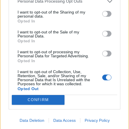
Personal Data Processing Opt Outs
I want to opt-out of the Sharing of my
personal data.
Opted In
I want to opt-out of the Sale of my
Personal Data.
Opted In
I want to opt-out of processing my
Personal Data for Targeted Advertising.
Opted In
Vila Pouca de Aguiar recebeu reunião
da Comissão de Certificação dos...
I want to opt-out of Collection, Use,
Retention, Sale, and/or Sharing of my
16 de Julho, 2026
Personal Data that Is Unrelated with the
Purposes for which it was collected.
Opted Out
CONFIRM
Data Deletion
Data Access
Privacy Policy