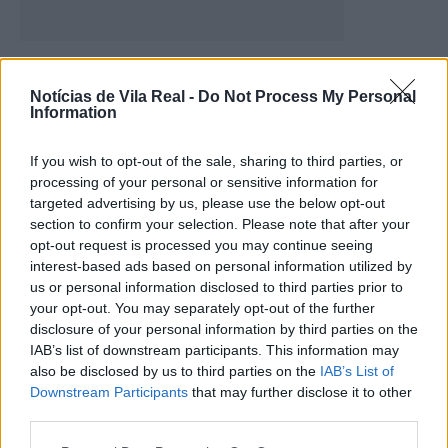
Jovem de 25 anos ferido após queda
nas Sete Lagoas, em...
Notícias de Vila Real -
Do Not Process My Personal
Information
16 de Julho, 2026
If you wish to opt-out of the sale, sharing to third parties, or
processing of your personal or sensitive information for
targeted advertising by us, please use the below opt-out
section to confirm your selection. Please note that after your
opt-out request is processed you may continue seeing
interest-based ads based on personal information utilized by
us or personal information disclosed to third parties prior to
your opt-out. You may separately opt-out of the further
disclosure of your personal information by third parties on the
Viticultores do Douro reúnem-se em
IAB’s list of downstream participants. This information may
also be disclosed by us to third parties on the
IAB’s List of
plenário na Régua para discutir
Downstream Participants
that may further disclose it to other
crise...
third parties.
16 de Julho, 2026