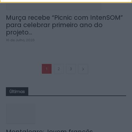
Murça recebe “Picnic com IntenSOM”
para celebrar primeiro ano do
projeto...
16 de Julho, 2026
1
2
3
Últimas
Montalegre: Jovem francês