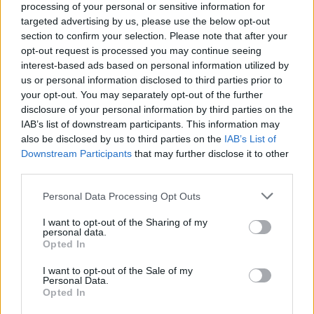
processing of your personal or sensitive information for
targeted advertising by us, please use the below opt-out
section to confirm your selection. Please note that after your
opt-out request is processed you may continue seeing
interest-based ads based on personal information utilized by
Montalegre: Jovem francês
us or personal information disclosed to third parties prior to
resgatado após queda nas Sete
your opt-out. You may separately opt-out of the further
Lagoas, em Cabril
disclosure of your personal information by third parties on the
IAB’s list of downstream participants. This information may
6 de Agosto, 2026
also be disclosed by us to third parties on the
IAB’s List of
Downstream Participants
that may further disclose it to other
third parties.
Personal Data Processing Opt Outs
I want to opt-out of the Sharing of my
Município de Lamego instala nova
personal data.
cabine de apoio para taxistas
Opted In
6 de Agosto, 2026
I want to opt-out of the Sale of my
Personal Data.
Opted In