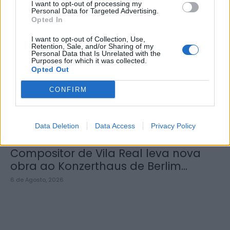
I want to opt-out of processing my
Personal Data for Targeted Advertising.
Opted In
Viticultores concentram-se na Régua
I want to opt-out of Collection, Use,
Retention, Sale, and/or Sharing of my
para exigir medidas urgentes para o
Personal Data that Is Unrelated with the
Purposes for which it was collected.
Douro
Opted Out
6 de Agosto, 2026
CONFIRM
Data Deletion
Data Access
Privacy Policy
Compositor de Vila Real leva nova
obra ao Konzerthaus de Berlim...
6 de Agosto, 2026