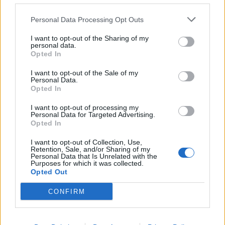
Personal Data Processing Opt Outs
Recorde-se que nos dias 23 e 24 de janeiro, estes
mesmos espaços verdes da cidade estiveram
I want to opt-out of the Sharing of my
personal data.
encerrados devido às condições meteorológicas
Opted In
adversas previstas para esses dias.
I want to opt-out of the Sale of my
Personal Data.
Opted In
TAGS
Carlos Pereira Cardoso
Depressão Kristin
I want to opt-out of processing my
Jardim da Carreira
LOCAL
Parque Florestal
Vila Real
Personal Data for Targeted Advertising.
Opted In
Artigo anterior
Próximo artigo
I want to opt-out of Collection, Use,
UTAD integra projeto
Edição nº 982
Retention, Sale, and/or Sharing of my
Personal Data that Is Unrelated with the
EdgeOnVespa que aplica IA no
Purposes for which it was collected.
combate à vespa asiática
Opted Out
CONFIRM
Siga-nos no Instagram
@noticiasdevilareal