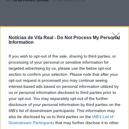
Por
Carlos Pereira Cardoso
-
27 de Janeiro, 2026
Devido à previsão de condições meteorológicas
adversas motivadas pela passagem da depressão
Notícias de Vila Real -
Do Not Process My Personal
Information
Kristin pelo continente durante os próximos dias, o
Município de Vila Real decidiu encerrar, novamente e
If you wish to opt-out of the sale, sharing to third parties, or
por precaução, o Parque Florestal e o Jardim da
processing of your personal or sensitive information for
Carreira.
targeted advertising by us, please use the below opt-out
section to confirm your selection. Please note that after your
opt-out request is processed you may continue seeing
Estes espaços verdes estarão encerrados até às 18h
interest-based ads based on personal information utilized by
desta quarta-feira, 28 de janeiro.
us or personal information disclosed to third parties prior to
your opt-out. You may separately opt-out of the further
disclosure of your personal information by third parties on the
A autarquia agradece a compreensão de todos pois,
IAB’s list of downstream participants. This information may
“a Agradecemos a compreensão de todos. A
also be disclosed by us to third parties on the
IAB’s List of
segurança da população está sempre em primeiro
Downstream Participants
that may further disclose it to other
lugar”.
third parties.