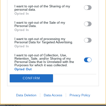
9 de Agosto, 2026
I want to opt-out of the Sharing of my
personal data.
Opted In
I want to opt-out of the Sale of my
Personal Data.
Opted In
CCDR NORTE destaca plano para
I want to opt-out of processing my
Personal Data for Targeted Advertising.
reforçar competitividade e
Opted In
sustentabilidade da Região...
I want to opt-out of Collection, Use,
8 de Agosto, 2026
Retention, Sale, and/or Sharing of my
Personal Data that Is Unrelated with the
Purposes for which it was collected.
Opted Out
CONFIRM
Município de Sabrosa apoia juntas
Data Deletion
Data Access
Privacy Policy
de freguesia com fornecimento de
cubo...