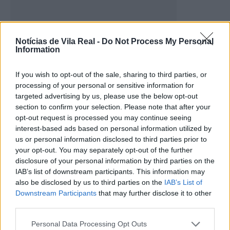
Notícias de Vila Real -
Do Not Process My Personal
Miguel Pinto Luz inicia em Chaves o
Information
roteiro “Ver para Fazer”...
If you wish to opt-out of the sale, sharing to third parties, or
21 de Outubro, 2025
processing of your personal or sensitive information for
targeted advertising by us, please use the below opt-out
section to confirm your selection. Please note that after your
opt-out request is processed you may continue seeing
interest-based ads based on personal information utilized by
Últimas
us or personal information disclosed to third parties prior to
your opt-out. You may separately opt-out of the further
disclosure of your personal information by third parties on the
IAB’s list of downstream participants. This information may
also be disclosed by us to third parties on the
IAB’s List of
Downstream Participants
that may further disclose it to other
Sabrosa conclui primeiras 17
third parties.
habitações da Estratégia Local de
Habitação
Personal Data Processing Opt Outs