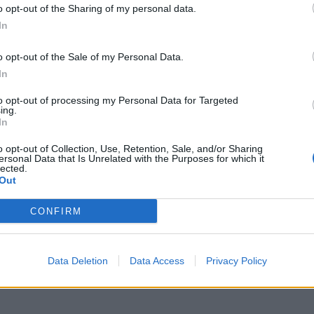
o opt-out of the Sharing of my personal data.
M
In
p
o opt-out of the Sale of my Personal Data.
a
In
7 
to opt-out of processing my Personal Data for Targeted
ing.
In
o opt-out of Collection, Use, Retention, Sale, and/or Sharing
ersonal Data that Is Unrelated with the Purposes for which it
lected.
Out
I
à
CONFIRM
d
7 
Data Deletion
Data Access
Privacy Policy