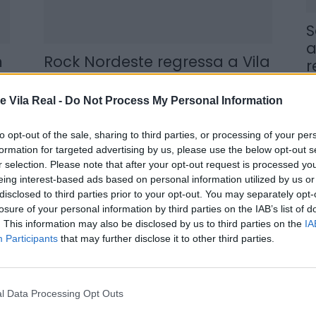
S
a
m
Rock Nordeste regressa a Vila
r
o
Real com dois dias de
7 
música...
e Vila Real -
Do Not Process My Personal Information
19 de Junho, 2026
to opt-out of the sale, sharing to third parties, or processing of your per
formation for targeted advertising by us, please use the below opt-out s
r selection. Please note that after your opt-out request is processed y
eing interest-based ads based on personal information utilized by us or
J
disclosed to third parties prior to your opt-out. You may separately opt-
f
losure of your personal information by third parties on the IAB’s list of
E
. This information may also be disclosed by us to third parties on the
IA
Participants
that may further disclose it to other third parties.
7 
l Data Processing Opt Outs