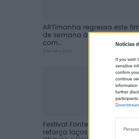
ARTimanha regressa este fi
de semana à Lagoa do Alvã
com...
Notícias d
3 de Julho, 2026
If you wish 
sensitive in
confirm you
continue se
information 
further disc
participants
Downstream 
Festival Fontes Sonoras
Persona
reforça laços culturais entre