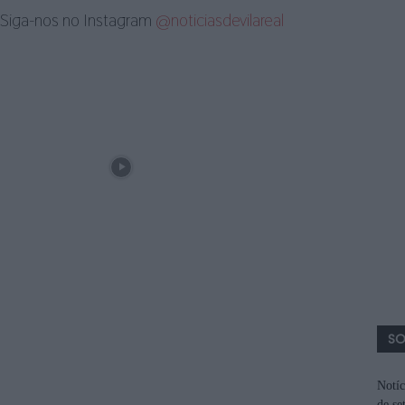
Siga-nos no Instagram
@noticiasdevilareal
SO
Notíc
de se