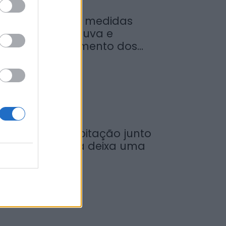
inistro garante medidas
ara valorizar a uva e
umentar rendimento dos...
de Agosto, 2026
ncêndio em habitação junto
 Ponte Metálica deixa uma
esalojada em...
de Agosto, 2026