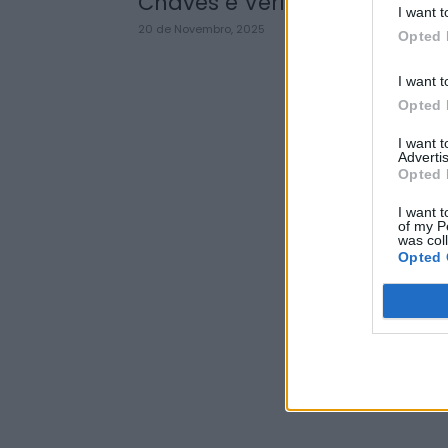
Chaves e Verín
I want t
20 de Novembro, 2025
Opted 
I want t
Opted 
I want 
Advertis
Opted 
I want t
of my P
was col
Opted 