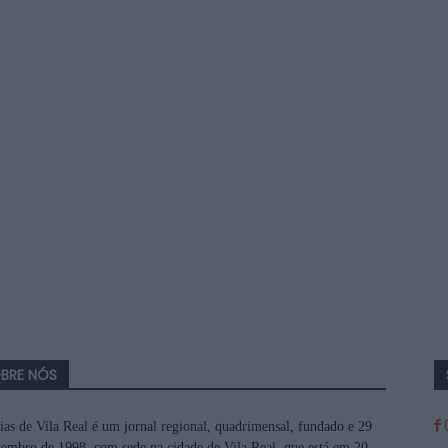
BRE NÓS
ias de Vila Real é um jornal regional, quadrimensal, fundado e 29
tembro de 1998, com sede na cidade de Vila Real, que está em 20