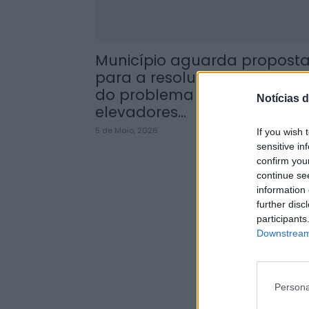
Município aguarda propost
para a resolução definitiva
do problema dos
Notícias d
elevadores...
5 de Maio, 2026
If you wish 
sensitive in
confirm you
continue se
information 
further disc
participants
Downstream 
Persona