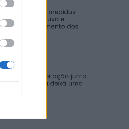
inistro garante medidas
ara valorizar a uva e
umentar rendimento dos...
de Agosto, 2026
ncêndio em habitação junto
 Ponte Metálica deixa uma
esalojada em...
de Agosto, 2026