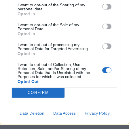
I want to opt-out of the Sharing of my
personal data.
Opted In
I want to opt-out of the Sale of my
Personal Data.
Olaria Negra de Bisalhães
Opted In
reconhecida e protegida como
I want to opt-out of processing my
indicação geográfica na...
Personal Data for Targeted Advertising.
Opted In
10 de Agosto, 2026
I want to opt-out of Collection, Use,
Retention, Sale, and/or Sharing of my
Personal Data that Is Unrelated with the
Purposes for which it was collected.
Opted Out
Siga-nos no Instagram
@noticiasdevilareal
CONFIRM
Data Deletion
Data Access
Privacy Policy