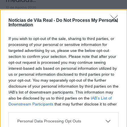
10 de Agosto, 2026
Notícias de Vila Real -
Do Not Process My Personal
Information
If you wish to opt-out of the sale, sharing to third parties, or
processing of your personal or sensitive information for
Diocese de Vila Real abre inscrições
targeted advertising by us, please use the below opt-out
para grupo que vai participar...
section to confirm your selection. Please note that after your
opt-out request is processed you may continue seeing
10 de Agosto, 2026
interest-based ads based on personal information utilized by
us or personal information disclosed to third parties prior to
your opt-out. You may separately opt-out of the further
disclosure of your personal information by third parties on the
IAB’s list of downstream participants. This information may
also be disclosed by us to third parties on the
IAB’s List of
Mercadona abre primeira loja no
Downstream Participants
that may further disclose it to other
third parties.
distrito de Vila Real a 10...
10 de Agosto, 2026
Personal Data Processing Opt Outs