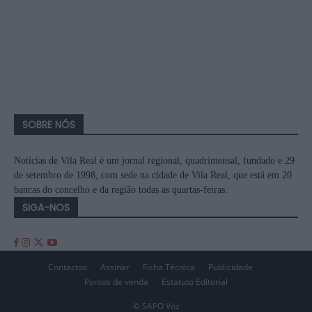
SOBRE NÓS
Notícias de Vila Real é um jornal regional, quadrimensal, fundado e 29
de setembro de 1998, com sede na cidade de Vila Real, que está em 20
bancas do concelho e da região todas as quartas-feiras.
SIGA-NOS
Contactos
Assinar
Ficha Técnica
Publicidade
Pontos de venda
Estatuto Editorial
© SAPO Voz