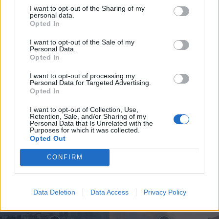
I want to opt-out of the Sharing of my
personal data.
Opted In
I want to opt-out of the Sale of my
Personal Data.
Opted In
Compositor de Vila Real leva nova
I want to opt-out of processing my
obra ao Konzerthaus de Berlim...
Personal Data for Targeted Advertising.
Opted In
6 de Agosto, 2026
I want to opt-out of Collection, Use,
Retention, Sale, and/or Sharing of my
Personal Data that Is Unrelated with the
Purposes for which it was collected.
Opted Out
Siga-nos no Instagram
@noticiasdevilareal
CONFIRM
Data Deletion
Data Access
Privacy Policy