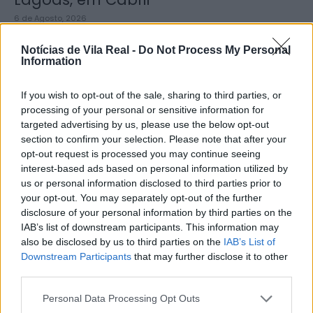
6 de Agosto, 2026
Notícias de Vila Real -
Do Not Process My Personal
Information
If you wish to opt-out of the sale, sharing to third parties, or
processing of your personal or sensitive information for
Município de Lamego instala nova
targeted advertising by us, please use the below opt-out
cabine de apoio para taxistas
section to confirm your selection. Please note that after your
opt-out request is processed you may continue seeing
6 de Agosto, 2026
interest-based ads based on personal information utilized by
us or personal information disclosed to third parties prior to
your opt-out. You may separately opt-out of the further
disclosure of your personal information by third parties on the
IAB’s list of downstream participants. This information may
also be disclosed by us to third parties on the
IAB’s List of
Viticultores concentram-se na Régua
Downstream Participants
that may further disclose it to other
third parties.
para exigir medidas urgentes para o
Douro
Personal Data Processing Opt Outs
6 de Agosto, 2026