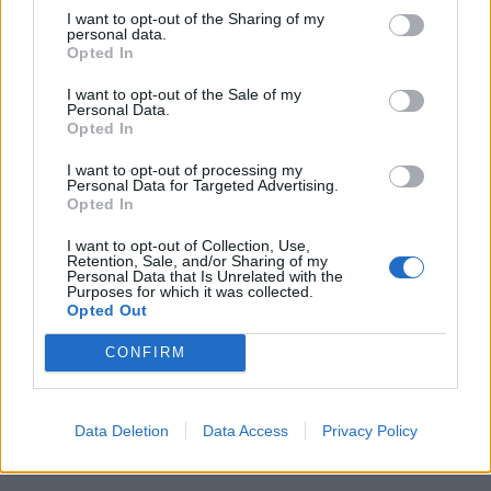
I want to opt-out of the Sharing of my
personal data.
Opted In
I want to opt-out of the Sale of my
Personal Data.
GNR apreende quatro armas em
Opted In
investigação por violência doméstica
I want to opt-out of processing my
em Vila...
Personal Data for Targeted Advertising.
Opted In
5 de Agosto, 2026
I want to opt-out of Collection, Use,
Retention, Sale, and/or Sharing of my
Personal Data that Is Unrelated with the
Purposes for which it was collected.
Opted Out
Siga-nos no Instagram
@noticiasdevilareal
CONFIRM
Data Deletion
Data Access
Privacy Policy