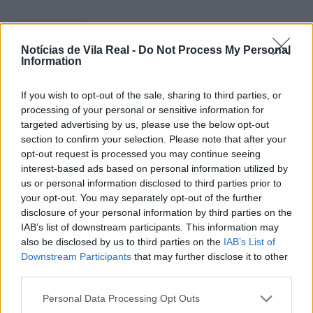
Notícias de Vila Real -
Do Not Process My Personal
Information
Ministro garante igualdade no
If you wish to opt-out of the sale, sharing to third parties, or
acesso ao Ensino Superior após
processing of your personal or sensitive information for
reunião com...
targeted advertising by us, please use the below opt-out
section to confirm your selection. Please note that after your
6 de Agosto, 2026
opt-out request is processed you may continue seeing
interest-based ads based on personal information utilized by
us or personal information disclosed to third parties prior to
your opt-out. You may separately opt-out of the further
disclosure of your personal information by third parties on the
IAB’s list of downstream participants. This information may
Segurança e proteção civil em
also be disclosed by us to third parties on the
IAB’s List of
destaque na reunião entre Governo
Downstream Participants
that may further disclose it to other
third parties.
e...
6 de Agosto, 2026
Personal Data Processing Opt Outs