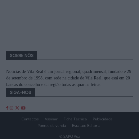
SOBRE NÓS
Notícias de Vila Real é um jornal regional, quadrimensal, fundado e 29
de setembro de 1998, com sede na cidade de Vila Real, que está em 20
bancas do concelho e da região todas as quartas-feiras.
SIGA-NOS
Contactos
Assinar
Ficha Técnica
Publicidade
Pontos de venda
Estatuto Editorial
© SAPO Voz