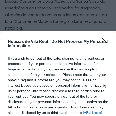
Missão Continente doou 712 euros à Santa Casa da
Misericórdia de Lamego. Esta verba foi angariada,
através da venda de vales solidários aos clientes da
loja “Continente Modelo Lamego”, durante a quadra
natalícia.
O diretora-delegada da instituição, Maria Teresa de
Notícias de Vila Real -
Do Not Process My Personal
Information
Sousa, esteve presente na entrega oficial do cheque
simbólico.
If you wish to opt-out of the sale, sharing to third parties, or
processing of your personal or sensitive information for
“Quero agradecer a generosidade de todos os
targeted advertising by us, please use the below opt-out
section to confirm your selection. Please note that after your
lamecenses que se juntaram a esta campanha.
Os
opt-out request is processed you may continue seeing
pequenos gestos fazem toda a diferença no apoio
interest-based ads based on personal information utilized by
àqueles que menos têm. A solidariedade ainda é mais
us or personal information disclosed to third parties prior to
importante numa altura em que cresce o número de
your opt-out. You may separately opt-out of the further
pessoas desfavorecidas que precisam do nosso
disclosure of your personal information by third parties on the
IAB’s list of downstream participants. This information may
auxilio”, sublinha o Provedor António Carreira.
also be disclosed by us to third parties on the
IAB’s List of