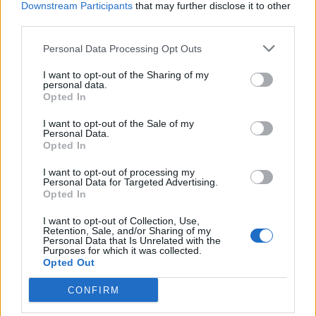
Downstream Participants
that may further disclose it to other
third parties.
Criar o maior movimento de apoio às comunidades
Personal Data Processing Opt Outs
em Portugal foi o objetivo da campanha da
Missão Continente que deu aos clientes a
I want to opt-out of the Sharing of my
personal data.
possibilidade de adquirirem vales de um e de cinco
Opted In
euros.
I want to opt-out of the Sale of my
Personal Data.
O valor angariado na loja “Continente Modelo
Opted In
Lamego” também foi entregue à Obra Kolping de
I want to opt-out of processing my
Portugal e à Associação Pela Infância e Terceira Idade
Personal Data for Targeted Advertising.
Opted In
de Lamego (APITIL).
I want to opt-out of Collection, Use,
Retention, Sale, and/or Sharing of my
Personal Data that Is Unrelated with the
Artigo anterior
Próximo artigo
Purposes for which it was collected.
Opted Out
Câmara de Vila Real promove
GNR resgata águia de asa-
projeto sobre saúde mental
redonda em Alijó
CONFIRM