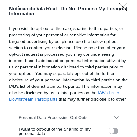
Lamego realizou um
rastreio à doença renal
nas
Notícias de Vila Real -
Do Not Process My Personal
Information
instalações da Universidade Sénior Jerónimo Cardoso.
If you wish to opt-out of the sale, sharing to third parties, or
Fatores como hipertensão arterial, diabetes,
processing of your personal or sensitive information for
obesidade e história familiar de doença renal são os
targeted advertising by us, please use the below opt-out
de maior risco para o desenvolvimento desta doença.
section to confirm your selection. Please note that after your
opt-out request is processed you may continue seeing
O rastreio precoce pode, assim, fazer toda a
interest-based ads based on personal information utilized by
diferença.
us or personal information disclosed to third parties prior to
your opt-out. You may separately opt-out of the further
Uma equipa de médicos nefrologistas e enfermeiros
disclosure of your personal information by third parties on the
IAB’s list of downstream participants. This information may
da firma DaVita Portugal avaliou a tensão arterial, a
also be disclosed by us to third parties on the
IAB’s List of
frequência cardíaca, a glicemia capilar, o peso e a
Downstream Participants
that may further disclose it to other
altura dos utentes. A juntar a isto, pesquisaram a
third parties.
presença de proteínas na urina.
Personal Data Processing Opt Outs
Estes profissionais também sensibilizaram e
I want to opt-out of the Sharing of my
personal data.
aconselharam sobre
hábitos de vida saudável
que