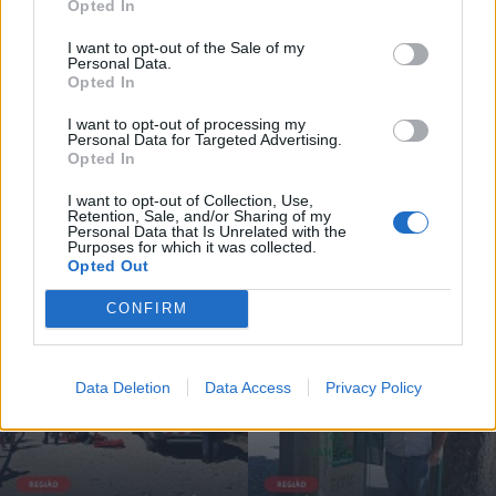
Opted In
contribuem para a saúde renal.
I want to opt-out of the Sale of my
Personal Data.
Opted In
Artigo anterior
Próximo artigo
I want to opt-out of processing my
UTAD vai atribuir Honoris Causa a
Ribeira de Pena promoveu II Feira
Personal Data for Targeted Advertising.
Silva Peneda
de Proteção Civil
Opted In
I want to opt-out of Collection, Use,
Retention, Sale, and/or Sharing of my
Personal Data that Is Unrelated with the
Siga-nos no Instagram
@noticiasdevilareal
Purposes for which it was collected.
Opted Out
CONFIRM
Data Deletion
Data Access
Privacy Policy