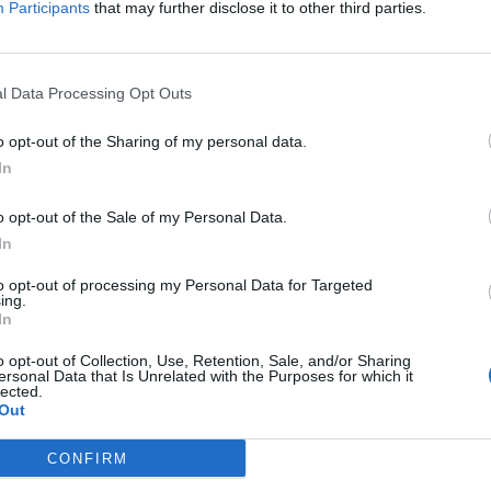
Participants
that may further disclose it to other third parties.
ERÂMICA PORTUGUESA”
 VELHA
l Data Processing Opt Outs
o opt-out of the Sharing of my personal data.
In
o opt-out of the Sale of my Personal Data.
In
Vila Velha em Vila Real, a exposição “A Cerâmica Portuguesa”, da 
to opt-out of processing my Personal Data for Targeted
lvou a importância da mesma para Vila Real, referindo que se trata 
ing.
In
o opt-out of Collection, Use, Retention, Sale, and/or Sharing
ersonal Data that Is Unrelated with the Purposes for which it
, para além da comunidade em geral, poderá ser visitada pela comu
lected.
Out
de produção cerâmica de outras cidades, além do processo de confeç
CONFIRM