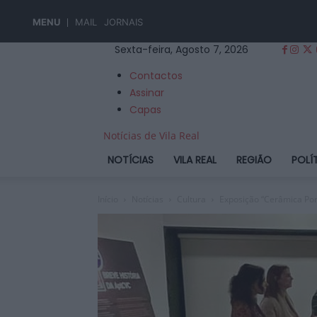
MENU
MAIL
JORNAIS
Sexta-feira, Agosto 7, 2026
Contactos
Assinar
Capas
Notícias de Vila Real
NOTÍCIAS
VILA REAL
REGIÃO
POLÍ
Início
Notícias
Cultura
Exposição “Cerâmica Por