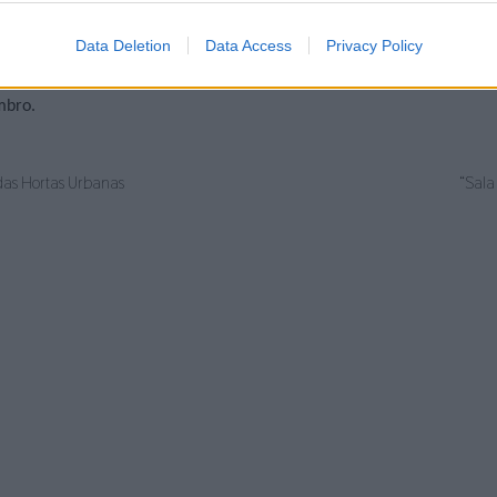
 facto de nela estarem representadas peças de cerâmica de 26 vila
e tem, deste modo, a possibilidade de descobrir o património cerâmi
Data Deletion
Data Access
Privacy Policy
mbro.
das Hortas Urbanas
“Sala