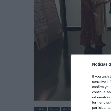
Notícias d
If you wish 
sensitive in
confirm you
continue se
information 
further disc
participants
Notícias
Cultura
Vila Real