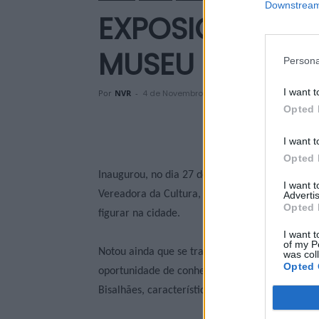
Downstream 
EXPOSIÇÃO “C
MUSEU DA VILA
Persona
I want t
Por
NVR
-
4 de Novembro, 2023
Opted 
I want t
Opted 
Inaugurou, no dia 27 de outubro, no Museu da 
I want 
Vereadora da Cultura, Mara Minhava, que ressa
Advertis
Opted 
figurar na cidade.
I want t
of my P
Notou ainda que se trata de uma exposição que
was col
Opted 
oportunidade de conhecer as particularidades 
Bisalhães, característico de Vila Real.