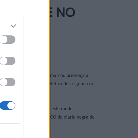
 PATENTE NO
AptCVC. Nesta inauguração marcou presença a
da primeira exposição coletiva deste género a
nidade escolar, que terá deste modo
ão classificado pela UNESCO da olaria negra de