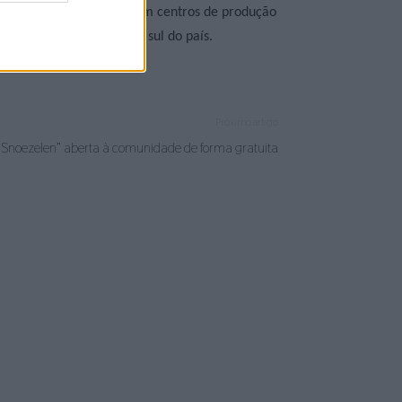
 e cidades portuguesas com centros de produção
co português de norte a sul do país.
Próximo artigo
 Snoezelen” aberta à comunidade de forma gratuita