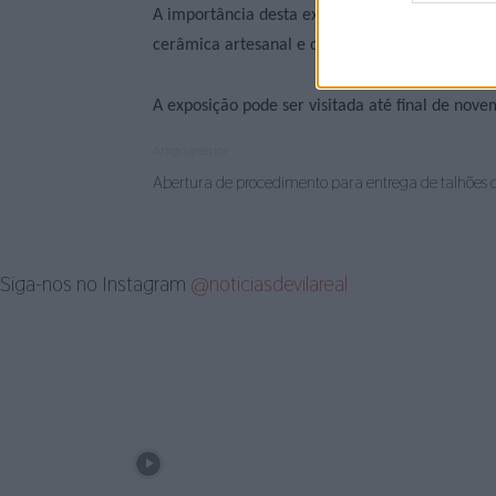
A importância desta exposição prende-se com o
cerâmica artesanal e contemporânea. O visitant
A exposição pode ser visitada até final de nove
Artigo anterior
Abertura de procedimento para entrega de talhões 
Siga-nos no Instagram
@noticiasdevilareal