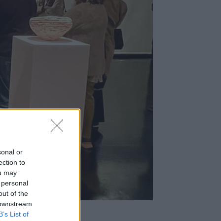
sonal or
ection to
ou may
 personal
out of the
 downstream
B’s List of