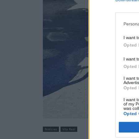
Persona
I want t
Opted 
I want t
Opted 
I want 
Advertis
Opted 
I want t
of my P
was col
Opted 
Notícias
Vila Real