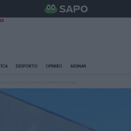
TICA
DESPORTO
OPINIÃO
ASSINAR
ova viatura de combate a incêndios florestais