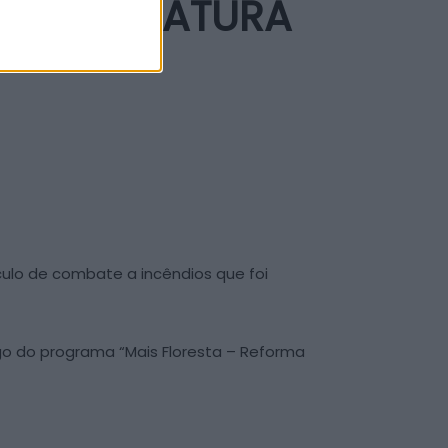
 NOVA VIATURA
culo de combate a incêndios que foi
igo do programa “Mais Floresta – Reforma