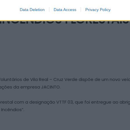
 CRUZ VERDE RECEBEM
Data Deletion
Data Access
Privacy Policy
INCÊNDIOS FLORESTAIS
luntários de Vila Real – Cruz Verde dispõe de um novo veí
alações da empresa JACINTO.
orestal com a designação VTTF 03, que foi entregue ao abr
Incêndios”.