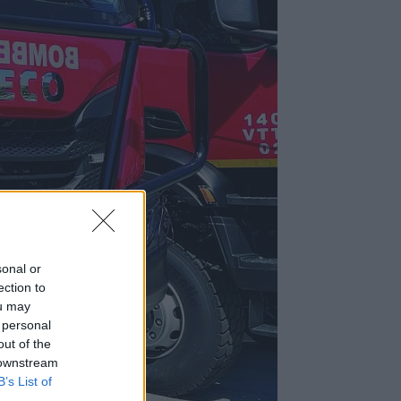
sonal or
ection to
ou may
 personal
out of the
 downstream
B’s List of