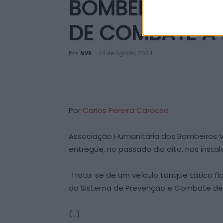
BOMBEIROS DA
DE COMBATE A 
Por
NVR
-
14 de Agosto, 2024
Por
Carlos Pereira Cardoso
Associação Humanitária dos Bombeiros Vo
entregue, no passado dia oito, nas inst
Trata-se de um veículo tanque tático fl
do Sistema de Prevenção e Combate de 
(…)