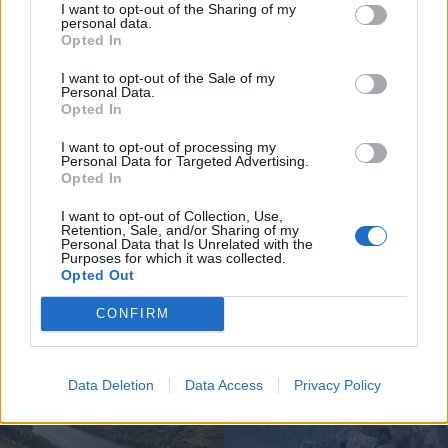
I want to opt-out of the Sharing of my
valorização cultural do território, reforçando o seu
personal data.
Opted In
encanto e a sua atratividade.
I want to opt-out of the Sale of my
Personal Data.
Opted In
Artigo anterior
Próximo artigo
DGS e GNR vão ao encontro da
PJ detém suspeito de incêndio em
I want to opt-out of processing my
Personal Data for Targeted Advertising.
população para partilhar boas
Valpaços
Opted In
práticas em saúde durante o
verão
I want to opt-out of Collection, Use,
Retention, Sale, and/or Sharing of my
Personal Data that Is Unrelated with the
Purposes for which it was collected.
Opted Out
Siga-nos no Instagram
@noticiasdevilareal
CONFIRM
Data Deletion
Data Access
Privacy Policy