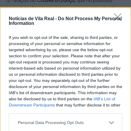
12.ª edição do
Chaves En’Dança
,
que na passada
terça-feira, Dia do Município, recebeu pais e familiares
das bailarinas num ambiente perfeito para
Notícias de Vila Real -
Do Not Process My Personal
espetáculos ao ar livre. Foram mais de 360 bailarinas
Information
que subiram a palco, proporcionando um espetáculo
If you wish to opt-out of the sale, sharing to third parties, or
inesquecível, onde a dança ganhou vida e a cidade se
processing of your personal or sensitive information for
transformou num vibrante palco de arte e emoção.
targeted advertising by us, please use the below opt-out
section to confirm your selection. Please note that after your
O evento reuniu talentos da FORMA – Estúdio de
opt-out request is processed you may continue seeing
interest-based ads based on personal information utilized by
Dança de Chaves
e Christine Veen Escola de
us or personal information disclosed to third parties prior to
Dança
,
que apresentaram o resultado de um trabalho
your opt-out. You may separately opt-out of the further
consistente e progressivo, desenvolvido com crianças
disclosure of your personal information by third parties on the
e jovens de diferentes idades.
IAB’s list of downstream participants. This information may
also be disclosed by us to third parties on the
IAB’s List of
Downstream Participants
that may further disclose it to other
O público pôde assistir a um espetáculo repleto de
third parties.
luz, cor e emoção, com coreografias cativantes que
transmitiram toda a energia e a alegria vividas em
Personal Data Processing Opt Outs
palco. As artes ganharam destaque como motor de