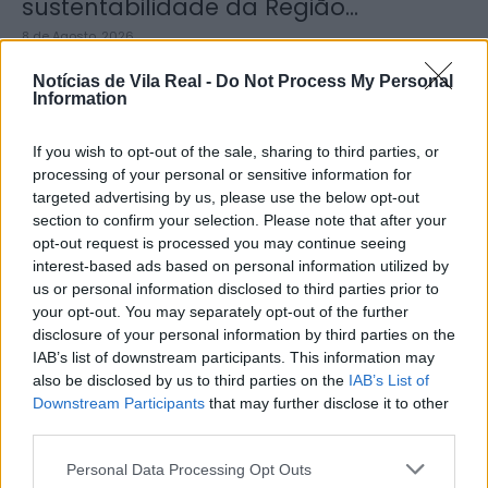
sustentabilidade da Região...
8 de Agosto, 2026
Notícias de Vila Real -
Do Not Process My Personal
Information
If you wish to opt-out of the sale, sharing to third parties, or
processing of your personal or sensitive information for
Município de Sabrosa apoia juntas
targeted advertising by us, please use the below opt-out
de freguesia com fornecimento de
section to confirm your selection. Please note that after your
cubo...
opt-out request is processed you may continue seeing
interest-based ads based on personal information utilized by
8 de Agosto, 2026
us or personal information disclosed to third parties prior to
your opt-out. You may separately opt-out of the further
disclosure of your personal information by third parties on the
IAB’s list of downstream participants. This information may
also be disclosed by us to third parties on the
IAB’s List of
Downstream Participants
that may further disclose it to other
third parties.
Sabrosa Summer Fest arrancou com
Vítor Pica e reuniu centenas de...
Personal Data Processing Opt Outs