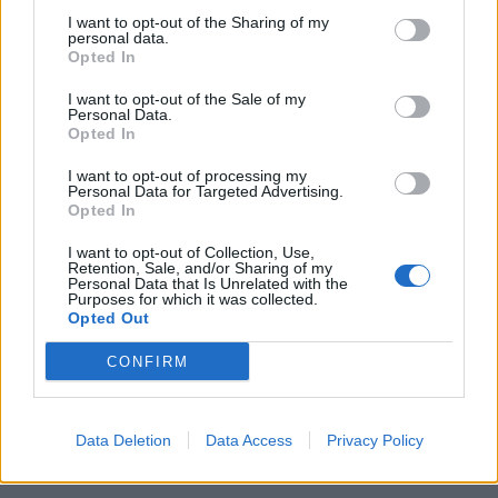
7 de Agosto, 2026
I want to opt-out of the Sharing of my
personal data.
Opted In
I want to opt-out of the Sale of my
Personal Data.
Opted In
Jovem ferida em despiste na
I want to opt-out of processing my
freguesia de Nogueira e Ermida
Personal Data for Targeted Advertising.
Opted In
7 de Agosto, 2026
I want to opt-out of Collection, Use,
Retention, Sale, and/or Sharing of my
Personal Data that Is Unrelated with the
Purposes for which it was collected.
Opted Out
Siga-nos no Instagram
@noticiasdevilareal
CONFIRM
Data Deletion
Data Access
Privacy Policy