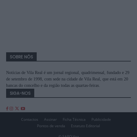
SOBRE NÓS
Notícias de Vila Real é um jornal regional, quadrimensal, fundado e 29
de setembro de 1998, com sede na cidade de Vila Real, que está em 20
bancas do concelho e da região todas as quartas-feiras.
SIGA-NOS
Contactos
Assinar
Ficha Técnica
Publicidade
Pontos de venda
Estatuto Editorial
© SAPO Voz