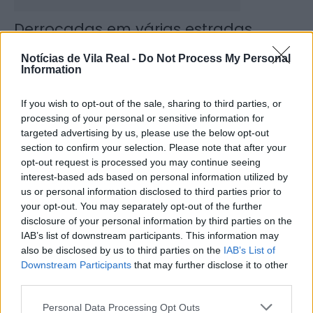
Derrocadas em várias estradas,
inundações e cheias estão a afetar
Notícias de Vila Real -
Do Not Process My Personal
a...
Information
29 de Janeiro, 2026
If you wish to opt-out of the sale, sharing to third parties, or
processing of your personal or sensitive information for
targeted advertising by us, please use the below opt-out
section to confirm your selection. Please note that after your
opt-out request is processed you may continue seeing
interest-based ads based on personal information utilized by
us or personal information disclosed to third parties prior to
your opt-out. You may separately opt-out of the further
disclosure of your personal information by third parties on the
IAB’s list of downstream participants. This information may
Obras junto à Zona Industrial de
also be disclosed by us to third parties on the
IAB’s List of
Sabrosa em fase final
Downstream Participants
that may further disclose it to other
third parties.
26 de Janeiro, 2026
Personal Data Processing Opt Outs