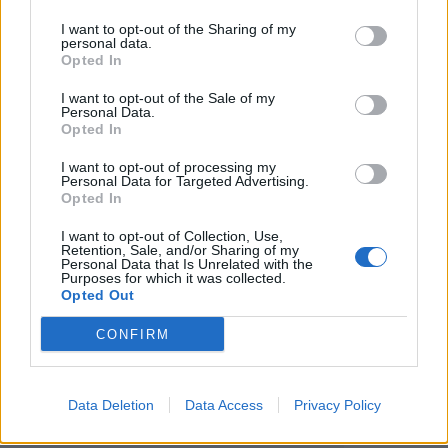
I want to opt-out of the Sharing of my
personal data.
Opted In
I want to opt-out of the Sale of my
Personal Data.
Opted In
I want to opt-out of processing my
Personal Data for Targeted Advertising.
Município de Sabrosa mantém
Opted In
devolução de IRS aos contribuintes
I want to opt-out of Collection, Use,
em 2026
Retention, Sale, and/or Sharing of my
Personal Data that Is Unrelated with the
25 de Janeiro, 2026
Purposes for which it was collected.
Opted Out
CONFIRM
Data Deletion
Data Access
Privacy Policy