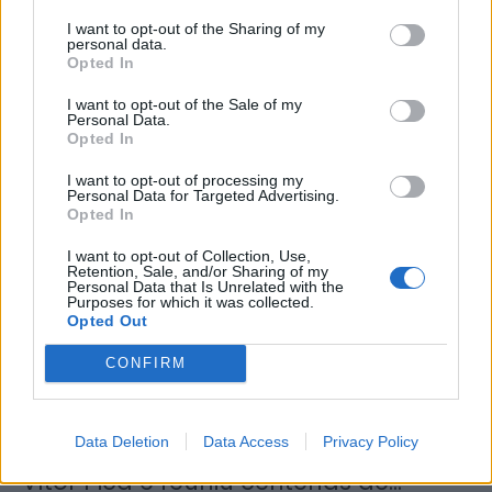
sustentabilidade da Região...
I want to opt-out of the Sharing of my
personal data.
8 de Agosto, 2026
Opted In
I want to opt-out of the Sale of my
Personal Data.
Opted In
I want to opt-out of processing my
Personal Data for Targeted Advertising.
Município de Sabrosa apoia juntas
Opted In
de freguesia com fornecimento de
I want to opt-out of Collection, Use,
cubo...
Retention, Sale, and/or Sharing of my
Personal Data that Is Unrelated with the
8 de Agosto, 2026
Purposes for which it was collected.
Opted Out
CONFIRM
Data Deletion
Data Access
Privacy Policy
Sabrosa Summer Fest arrancou com
Vítor Pica e reuniu centenas de...