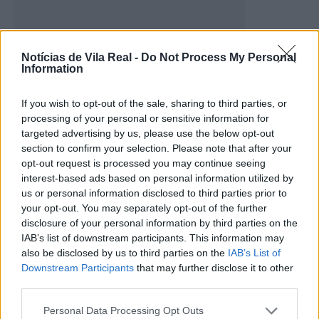
Notícias de Vila Real -
Do Not Process My Personal
Information
Árvore de Natal de Pedras Salgadas
volta a unir a comunidade...
If you wish to opt-out of the sale, sharing to third parties, or
processing of your personal or sensitive information for
15 de Dezembro, 2025
targeted advertising by us, please use the below opt-out
section to confirm your selection. Please note that after your
opt-out request is processed you may continue seeing
interest-based ads based on personal information utilized by
us or personal information disclosed to third parties prior to
Últimas
your opt-out. You may separately opt-out of the further
disclosure of your personal information by third parties on the
IAB’s list of downstream participants. This information may
also be disclosed by us to third parties on the
IAB’s List of
Downstream Participants
that may further disclose it to other
third parties.
CCDR NORTE destaca plano para
reforçar competitividade e
Personal Data Processing Opt Outs