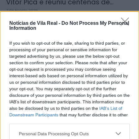
Vítor Pica e reuniu centenas de...
7 de Agosto, 2026
Notícias de Vila Real -
Do Not Process My Personal
Information
If you wish to opt-out of the sale, sharing to third parties, or
processing of your personal or sensitive information for
Jovem ferida em despiste na
targeted advertising by us, please use the below opt-out
freguesia de Nogueira e Ermida
section to confirm your selection. Please note that after your
opt-out request is processed you may continue seeing
7 de Agosto, 2026
interest-based ads based on personal information utilized by
us or personal information disclosed to third parties prior to
your opt-out. You may separately opt-out of the further
disclosure of your personal information by third parties on the
IAB’s list of downstream participants. This information may
also be disclosed by us to third parties on the
IAB’s List of
Downstream Participants
that may further disclose it to other
Ministro garante medidas para
third parties.
valorizar a uva e aumentar
rendimento dos...
Personal Data Processing Opt Outs