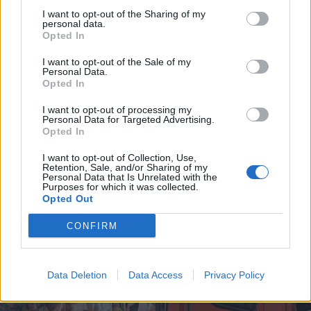
7 de Agosto, 2026
I want to opt-out of the Sharing of my
personal data.
Opted In
I want to opt-out of the Sale of my
Personal Data.
Opted In
Incêndio em habitação junto à Ponte
I want to opt-out of processing my
Metálica deixa uma desalojada em...
Personal Data for Targeted Advertising.
Opted In
7 de Agosto, 2026
I want to opt-out of Collection, Use,
Retention, Sale, and/or Sharing of my
Personal Data that Is Unrelated with the
Purposes for which it was collected.
Opted Out
Siga-nos no Instagram
@noticiasdevilareal
CONFIRM
Data Deletion
Data Access
Privacy Policy