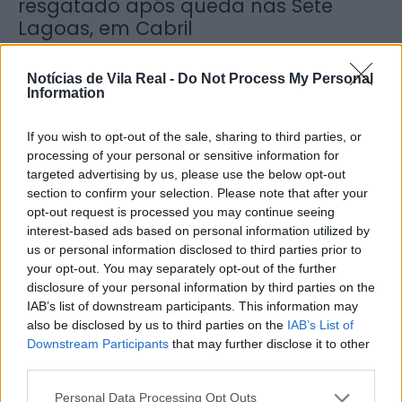
resgatado após queda nas Sete
Lagoas, em Cabril
6 de Agosto, 2026
Notícias de Vila Real -
Do Not Process My Personal
Information
If you wish to opt-out of the sale, sharing to third parties, or
processing of your personal or sensitive information for
targeted advertising by us, please use the below opt-out
Município de Lamego instala nova
section to confirm your selection. Please note that after your
cabine de apoio para taxistas
opt-out request is processed you may continue seeing
6 de Agosto, 2026
interest-based ads based on personal information utilized by
us or personal information disclosed to third parties prior to
your opt-out. You may separately opt-out of the further
disclosure of your personal information by third parties on the
IAB’s list of downstream participants. This information may
also be disclosed by us to third parties on the
IAB’s List of
Downstream Participants
that may further disclose it to other
Viticultores concentram-se na Régua
third parties.
para exigir medidas urgentes para o
Personal Data Processing Opt Outs