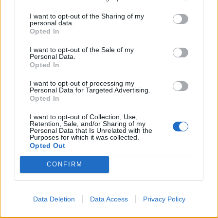
Douro
6 de Agosto, 2026
I want to opt-out of the Sharing of my
personal data.
Opted In
I want to opt-out of the Sale of my
Personal Data.
Opted In
I want to opt-out of processing my
Compositor de Vila Real leva nova
Personal Data for Targeted Advertising.
obra ao Konzerthaus de Berlim...
Opted In
6 de Agosto, 2026
I want to opt-out of Collection, Use,
Retention, Sale, and/or Sharing of my
Personal Data that Is Unrelated with the
Purposes for which it was collected.
Opted Out
CONFIRM
Siga-nos no Instagram
@noticiasdevilareal
Data Deletion
Data Access
Privacy Policy