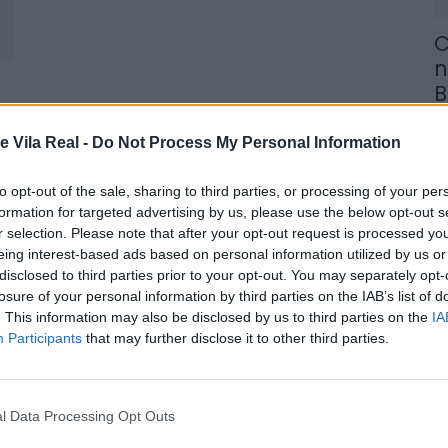
C
n
B
6 
e Vila Real -
Do Not Process My Personal Information
to opt-out of the sale, sharing to third parties, or processing of your per
formation for targeted advertising by us, please use the below opt-out s
r selection. Please note that after your opt-out request is processed y
eing interest-based ads based on personal information utilized by us or
M
disclosed to third parties prior to your opt-out. You may separately opt-
n
losure of your personal information by third parties on the IAB’s list of
a
. This information may also be disclosed by us to third parties on the
IA
Participants
that may further disclose it to other third parties.
6 
l Data Processing Opt Outs