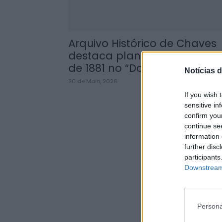
Arquivo Histórico de Chaves
destaca planta urbanística
de 1881 no “Documento...
Notícias d
30 de Maio, 2026
If you wish 
sensitive in
confirm you
continue se
information 
further disc
participants
Downstream 
Persona