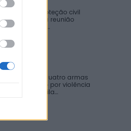
egurança e proteção civil
m destaque na reunião
ntre Governo e...
de Agosto, 2026
NR apreende quatro armas
m investigação por violência
oméstica em Vila...
de Agosto, 2026