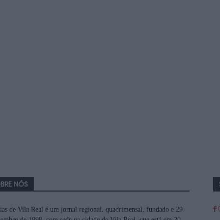
BRE NÓS
ias de Vila Real é um jornal regional, quadrimensal, fundado e 29
tembro de 1998, com sede na cidade de Vila Real, que está em 20