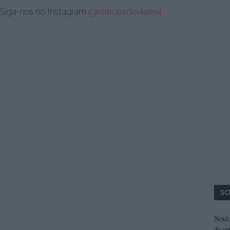
Siga-nos no Instagram
@noticiasdevilareal
SO
Notíc
de se