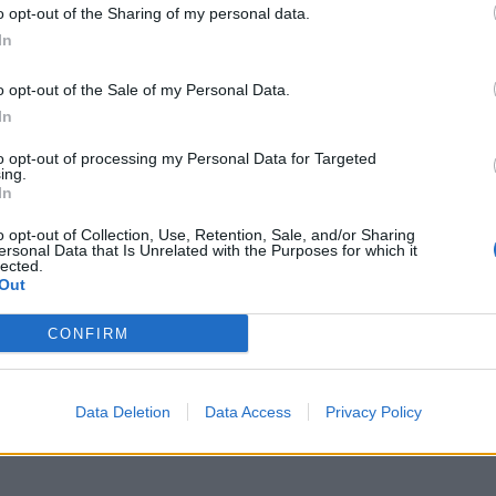
o opt-out of the Sharing of my personal data.
S
In
e
o opt-out of the Sale of my Personal Data.
e
In
6 
to opt-out of processing my Personal Data for Targeted
ing.
In
o opt-out of Collection, Use, Retention, Sale, and/or Sharing
ersonal Data that Is Unrelated with the Purposes for which it
lected.
Out
G
e
CONFIRM
d
5 
Data Deletion
Data Access
Privacy Policy