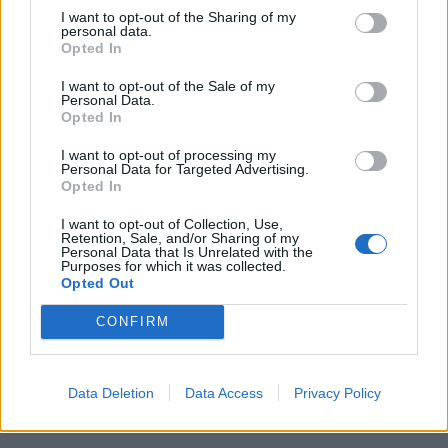
I want to opt-out of the Sharing of my
personal data.
Opted In
I want to opt-out of the Sale of my
Personal Data.
GNR apreende quatro armas em
Opted In
investigação por violência doméstica
I want to opt-out of processing my
em Vila...
Personal Data for Targeted Advertising.
Opted In
5 de Agosto, 2026
I want to opt-out of Collection, Use,
Retention, Sale, and/or Sharing of my
Personal Data that Is Unrelated with the
Purposes for which it was collected.
Opted Out
Siga-nos no Instagram
@noticiasdevilareal
CONFIRM
Data Deletion
Data Access
Privacy Policy