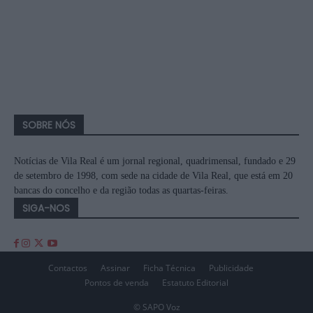
SOBRE NÓS
Notícias de Vila Real é um jornal regional, quadrimensal, fundado e 29
de setembro de 1998, com sede na cidade de Vila Real, que está em 20
bancas do concelho e da região todas as quartas-feiras.
SIGA-NOS
Contactos
Assinar
Ficha Técnica
Publicidade
Pontos de venda
Estatuto Editorial
© SAPO Voz