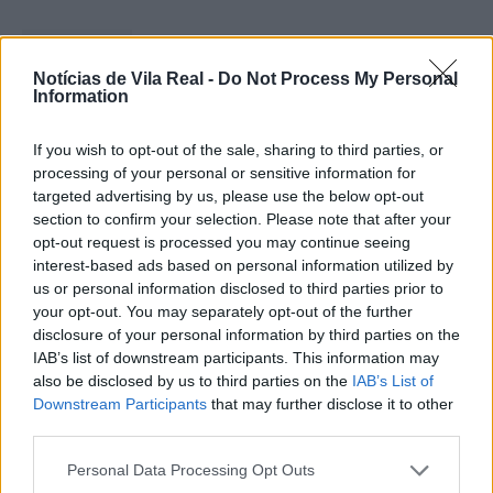
Notícias de Vila Real -
Do Not Process My Personal
Information
Ministro garante igualdade no
If you wish to opt-out of the sale, sharing to third parties, or
acesso ao Ensino Superior após
processing of your personal or sensitive information for
reunião com...
targeted advertising by us, please use the below opt-out
section to confirm your selection. Please note that after your
6 de Agosto, 2026
opt-out request is processed you may continue seeing
interest-based ads based on personal information utilized by
us or personal information disclosed to third parties prior to
your opt-out. You may separately opt-out of the further
disclosure of your personal information by third parties on the
IAB’s list of downstream participants. This information may
Segurança e proteção civil em
also be disclosed by us to third parties on the
IAB’s List of
destaque na reunião entre Governo
Downstream Participants
that may further disclose it to other
third parties.
e...
6 de Agosto, 2026
Personal Data Processing Opt Outs