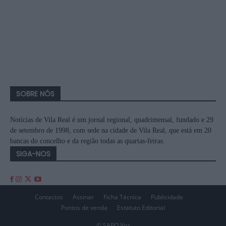
SOBRE NÓS
Notícias de Vila Real é um jornal regional, quadrimensal, fundado e 29
de setembro de 1998, com sede na cidade de Vila Real, que está em 20
bancas do concelho e da região todas as quartas-feiras.
SIGA-NOS
Contactos
Assinar
Ficha Técnica
Publicidade
Pontos de venda
Estatuto Editorial
© SAPO Voz