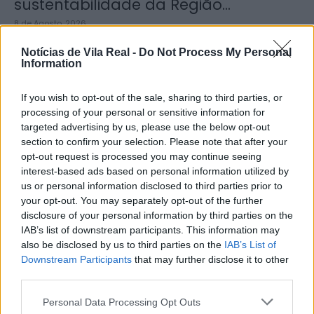
sustentabilidade da Região...
8 de Agosto, 2026
Notícias de Vila Real -
Do Not Process My Personal
Information
If you wish to opt-out of the sale, sharing to third parties, or
processing of your personal or sensitive information for
Município de Sabrosa apoia juntas
targeted advertising by us, please use the below opt-out
de freguesia com fornecimento de
section to confirm your selection. Please note that after your
cubo...
opt-out request is processed you may continue seeing
interest-based ads based on personal information utilized by
8 de Agosto, 2026
us or personal information disclosed to third parties prior to
your opt-out. You may separately opt-out of the further
disclosure of your personal information by third parties on the
IAB’s list of downstream participants. This information may
also be disclosed by us to third parties on the
IAB’s List of
Downstream Participants
that may further disclose it to other
third parties.
Sabrosa Summer Fest arrancou com
Vítor Pica e reuniu centenas de...
Personal Data Processing Opt Outs