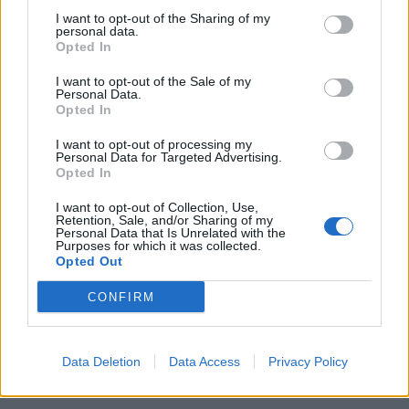
7 de Agosto, 2026
I want to opt-out of the Sharing of my
personal data.
Opted In
I want to opt-out of the Sale of my
Personal Data.
Opted In
Jovem ferida em despiste na
I want to opt-out of processing my
freguesia de Nogueira e Ermida
Personal Data for Targeted Advertising.
Opted In
7 de Agosto, 2026
I want to opt-out of Collection, Use,
Retention, Sale, and/or Sharing of my
Personal Data that Is Unrelated with the
Purposes for which it was collected.
Opted Out
Siga-nos no Instagram
@noticiasdevilareal
CONFIRM
Data Deletion
Data Access
Privacy Policy