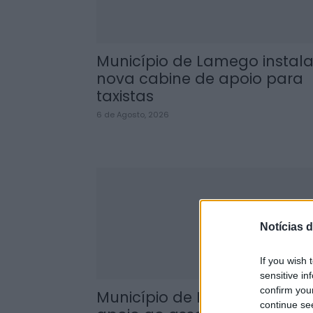
Município de Lamego instal
nova cabine de apoio para
taxistas
6 de Agosto, 2026
Notícias d
If you wish 
sensitive in
confirm you
Município de Lamego reforç
continue se