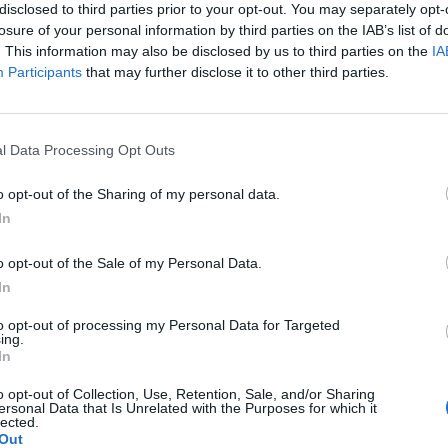
m
milhões de euros na
disclosed to third parties prior to your opt-out. You may separately opt-
requalificação da...
losure of your personal information by third parties on the IAB’s list of
. This information may also be disclosed by us to third parties on the
IA
26 de Março, 2026
S
Participants
that may further disclose it to other third parties.
a
r
7 
l Data Processing Opt Outs
o opt-out of the Sharing of my personal data.
In
o opt-out of the Sale of my Personal Data.
J
Câmara de Lamego vai
In
f
transformar antigo quartel
to opt-out of processing my Personal Data for Targeted
E
dos Bombeiros em
ing.
In
habitação...
7 
24 de Janeiro, 2026
o opt-out of Collection, Use, Retention, Sale, and/or Sharing
ersonal Data that Is Unrelated with the Purposes for which it
lected.
Out