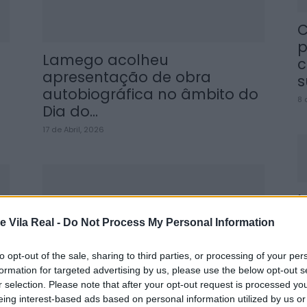
C
p
a
Lamego acolheu
c
apresentação de obra
s
autobiográfica no âmbito do
8 
Dia do...
17 de Abril, 2026
M
j
e Vila Real -
Do Not Process My Personal Information
f
8 
to opt-out of the sale, sharing to third parties, or processing of your per
formation for targeted advertising by us, please use the below opt-out s
r selection. Please note that after your opt-out request is processed y
a
Lamego investe mais de 1,7
eing interest-based ads based on personal information utilized by us or