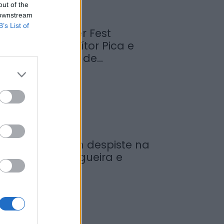
out of the
 downstream
B’s List of
abrosa Summer Fest
rrancou com Vítor Pica e
euniu centenas de...
de Agosto, 2026
ovem ferida em despiste na
reguesia de Nogueira e
rmida
de Agosto, 2026