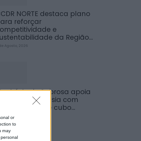
CDR NORTE destaca plano
ara reforçar
ompetitividade e
ustentabilidade da Região...
de Agosto, 2026
unicípio de Sabrosa apoia
untas de freguesia com
ornecimento de cubo...
de Agosto, 2026
sonal or
ection to
ou may
 personal