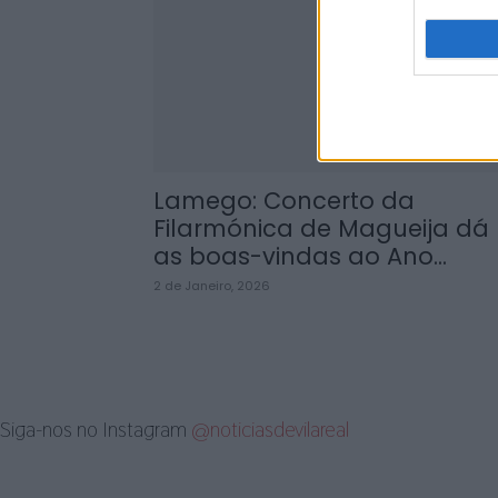
Lamego: Concerto da
Filarmónica de Magueija dá
as boas-vindas ao Ano...
2 de Janeiro, 2026
Siga-nos no Instagram
@noticiasdevilareal