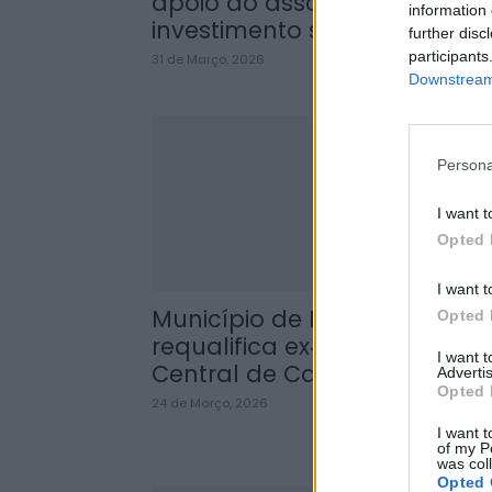
apoio ao associativismo co
information 
investimento superior a...
further disc
participants
31 de Março, 2026
Downstream 
Persona
I want t
Opted 
I want t
Município de Lamego
Opted 
requalifica ex‑EN226‑1 e Rua
I want 
Central de Cambres num...
Advertis
Opted 
24 de Março, 2026
I want t
of my P
was col
Opted 