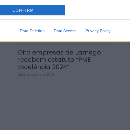
CONFIRM
Data Deletion
Data Access
Privacy Policy
Oito empresas de Lamego
recebem estatuto “PME
Excelência 2024”
29 de Novembro, 2025