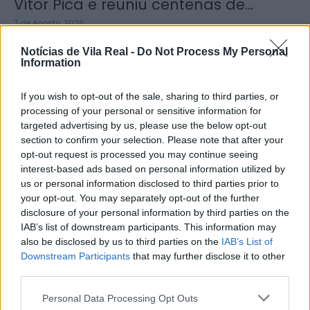
Vítor Pica e reuniu centenas de...
7 de Agosto, 2026
Notícias de Vila Real -
Do Not Process My Personal
Information
If you wish to opt-out of the sale, sharing to third parties, or
processing of your personal or sensitive information for
Jovem ferida em despiste na
targeted advertising by us, please use the below opt-out
freguesia de Nogueira e Ermida
section to confirm your selection. Please note that after your
opt-out request is processed you may continue seeing
7 de Agosto, 2026
interest-based ads based on personal information utilized by
us or personal information disclosed to third parties prior to
your opt-out. You may separately opt-out of the further
disclosure of your personal information by third parties on the
IAB’s list of downstream participants. This information may
also be disclosed by us to third parties on the
IAB’s List of
Downstream Participants
that may further disclose it to other
Ministro garante medidas para
third parties.
valorizar a uva e aumentar
rendimento dos...
Personal Data Processing Opt Outs