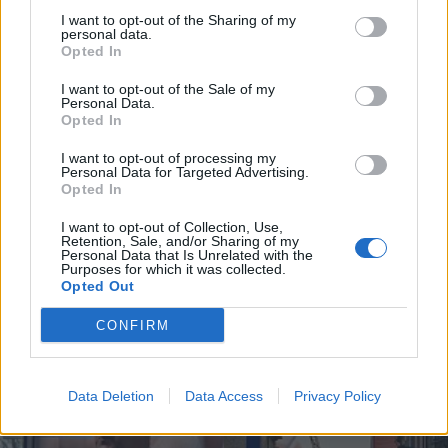
7 de Agosto, 2026
I want to opt-out of the Sharing of my
personal data.
Opted In
I want to opt-out of the Sale of my
Personal Data.
Opted In
Incêndio em habitação junto à Ponte
I want to opt-out of processing my
Metálica deixa uma desalojada em...
Personal Data for Targeted Advertising.
Opted In
7 de Agosto, 2026
I want to opt-out of Collection, Use,
Retention, Sale, and/or Sharing of my
Personal Data that Is Unrelated with the
Purposes for which it was collected.
Opted Out
Siga-nos no Instagram
@noticiasdevilareal
CONFIRM
Data Deletion
Data Access
Privacy Policy