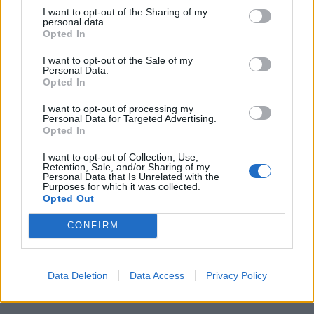
I want to opt-out of the Sharing of my
personal data.
Opted In
I want to opt-out of the Sale of my
Personal Data.
GNR apreende quatro armas em
Opted In
investigação por violência doméstica
I want to opt-out of processing my
em Vila...
Personal Data for Targeted Advertising.
Opted In
5 de Agosto, 2026
I want to opt-out of Collection, Use,
Retention, Sale, and/or Sharing of my
Personal Data that Is Unrelated with the
Purposes for which it was collected.
Opted Out
Siga-nos no Instagram
@noticiasdevilareal
CONFIRM
Data Deletion
Data Access
Privacy Policy