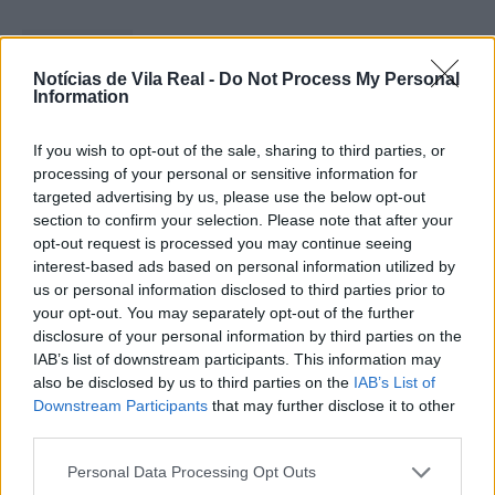
Notícias de Vila Real -
Do Not Process My Personal
Information
Ministro garante igualdade no
If you wish to opt-out of the sale, sharing to third parties, or
acesso ao Ensino Superior após
processing of your personal or sensitive information for
reunião com...
targeted advertising by us, please use the below opt-out
section to confirm your selection. Please note that after your
6 de Agosto, 2026
opt-out request is processed you may continue seeing
interest-based ads based on personal information utilized by
us or personal information disclosed to third parties prior to
your opt-out. You may separately opt-out of the further
disclosure of your personal information by third parties on the
IAB’s list of downstream participants. This information may
Segurança e proteção civil em
also be disclosed by us to third parties on the
IAB’s List of
destaque na reunião entre Governo
Downstream Participants
that may further disclose it to other
third parties.
e...
6 de Agosto, 2026
Personal Data Processing Opt Outs