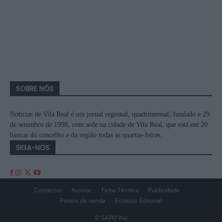
SOBRE NÓS
Notícias de Vila Real é um jornal regional, quadrimensal, fundado e 29
de setembro de 1998, com sede na cidade de Vila Real, que está em 20
bancas do concelho e da região todas as quartas-feiras.
SIGA-NOS
Contactos
Assinar
Ficha Técnica
Publicidade
Pontos de venda
Estatuto Editorial
© SAPO Voz