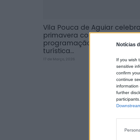
Vila Pouca de Aguiar celebr
primavera com
programação cultural e
Notícias d
turística...
17 de Março, 2026
If you wish 
sensitive in
confirm you
continue se
information 
further disc
participants
Downstream 
Persona