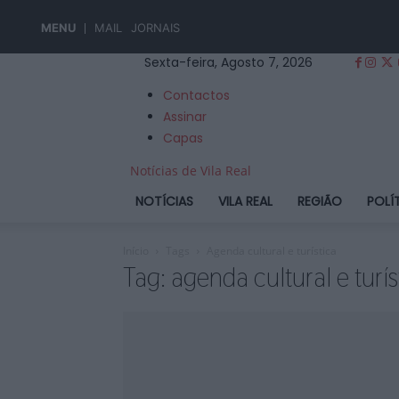
MENU
MAIL
JORNAIS
Sexta-feira, Agosto 7, 2026
Contactos
Assinar
Capas
Notícias de Vila Real
NOTÍCIAS
VILA REAL
REGIÃO
POLÍ
Início
Tags
Agenda cultural e turística
Tag: agenda cultural e turís