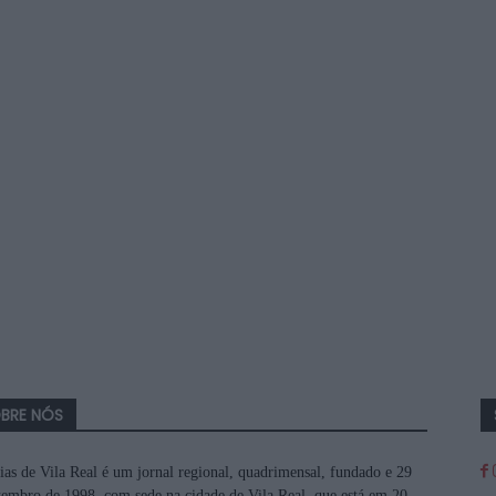
BRE NÓS
ias de Vila Real é um jornal regional, quadrimensal, fundado e 29
tembro de 1998, com sede na cidade de Vila Real, que está em 20