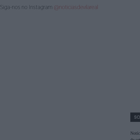
Siga-nos no Instagram
@noticiasdevilareal
SO
Notíc
de se