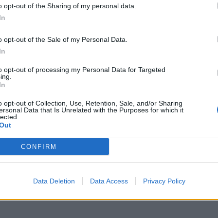
o opt-out of the Sharing of my personal data.
P
In
R
o opt-out of the Sale of my Personal Data.
a
In
7 
to opt-out of processing my Personal Data for Targeted
ing.
In
o opt-out of Collection, Use, Retention, Sale, and/or Sharing
ersonal Data that Is Unrelated with the Purposes for which it
lected.
Out
M
r
CONFIRM
S
6 
Data Deletion
Data Access
Privacy Policy