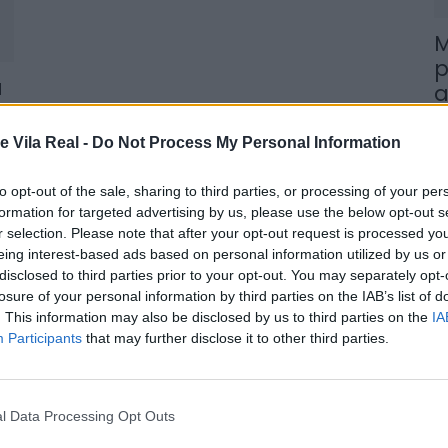
M
p
a
a
7 
e Vila Real -
Do Not Process My Personal Information
to opt-out of the sale, sharing to third parties, or processing of your per
formation for targeted advertising by us, please use the below opt-out s
r selection. Please note that after your opt-out request is processed y
eing interest-based ads based on personal information utilized by us or
I
disclosed to third parties prior to your opt-out. You may separately opt-
à
losure of your personal information by third parties on the IAB’s list of
d
. This information may also be disclosed by us to third parties on the
IA
Participants
that may further disclose it to other third parties.
7 
l Data Processing Opt Outs