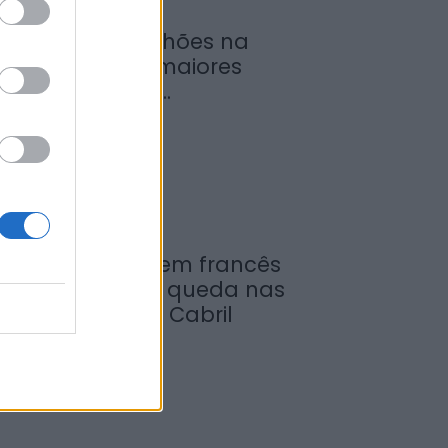
rojeto de 7,1 milhões na
égua entre os maiores
provados pelo...
de Agosto, 2026
ontalegre: Jovem francês
esgatado após queda nas
ete Lagoas, em Cabril
de Agosto, 2026