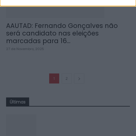
AAUTAD: Fernando Gonçalves não
será candidato nas eleições
marcadas para 16...
27 de Novembro, 2025
1
2
Últimas