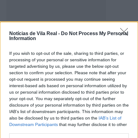
Antigo presidente da Associação
Notícias de Vila Real -
Do Not Process My Personal
Académica da UTAD é candidato
Information
único à...
4 de Janeiro, 2026
If you wish to opt-out of the sale, sharing to third parties, or
processing of your personal or sensitive information for
targeted advertising by us, please use the below opt-out
section to confirm your selection. Please note that after your
opt-out request is processed you may continue seeing
interest-based ads based on personal information utilized by
us or personal information disclosed to third parties prior to
your opt-out. You may separately opt-out of the further
disclosure of your personal information by third parties on the
IAB’s list of downstream participants. This information may
also be disclosed by us to third parties on the
IAB’s List of
Eleições para os órgãos sociais da
Downstream Participants
that may further disclose it to other
AAUTAD com abstenção de 90,7%
third parties.