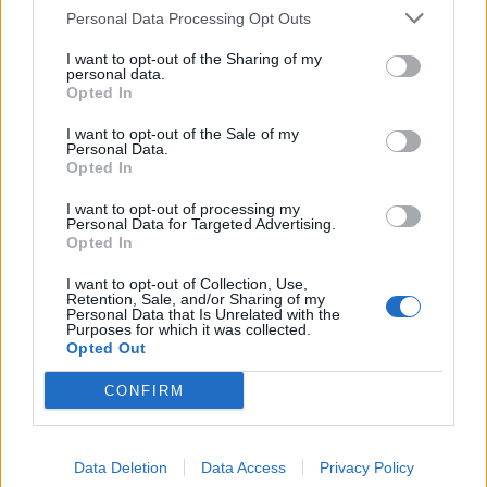
17 de Dezembro, 2025
Personal Data Processing Opt Outs
I want to opt-out of the Sharing of my
personal data.
Opted In
I want to opt-out of the Sale of my
Personal Data.
Opted In
I want to opt-out of processing my
Personal Data for Targeted Advertising.
Opted In
Eduarda Fernandes é candidata em
I want to opt-out of Collection, Use,
lista única às eleições de 16...
Retention, Sale, and/or Sharing of my
Personal Data that Is Unrelated with the
9 de Dezembro, 2025
Purposes for which it was collected.
Opted Out
CONFIRM
Data Deletion
Data Access
Privacy Policy