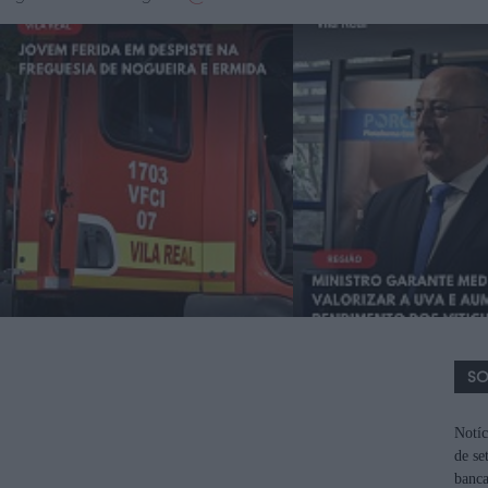
SO
Notíc
de se
banca