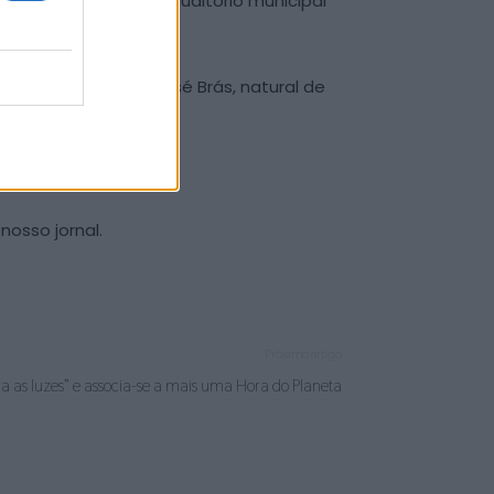
(22), pelas 14h, no auditório municipal
e a recondução de José Brás, natural de
nosso jornal.
Próximo artigo
 as luzes” e associa-se a mais uma Hora do Planeta