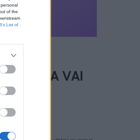
 personal
out of the
 downstream
B’s List of
EMOCRATA VAI