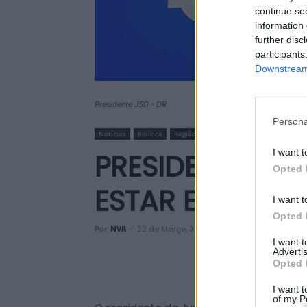
continue se
information 
further disc
participants
Downstream 
Presidente JSD - DR
Persona
Notícias
Política
Região
I want t
PRESIDENTE DA
Opted 
ESTAR EM MOND
I want t
Opted 
Por
NVR
-
22 de Março, 2025
I want 
Advertis
Opted 
I want t
of my P