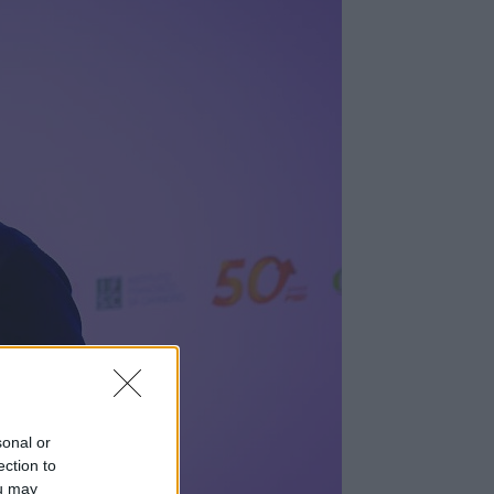
sonal or
ection to
ou may