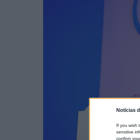
Notícias d
If you wish 
sensitive in
confirm you