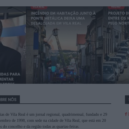
BRE NÓS
ias de Vila Real é um jornal regional, quadrimensal, fundado e 29
tembro de 1998, com sede na cidade de Vila Real, que está em 20
s do concelho e da região todas as quartas-feiras.