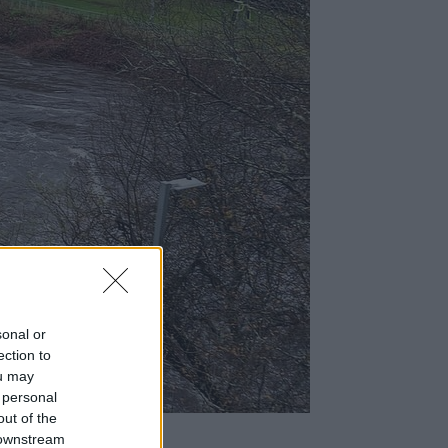
sonal or
ection to
ou may
 personal
out of the
 downstream