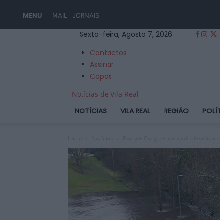
MENU
MAIL
JORNAIS
Sexta-feira, Agosto 7, 2026
Contactos
Assinar
Capas
Notícias de Vila Real
NOTÍCIAS
VILA REAL
REGIÃO
POLÍ
Início
Notícias
Parque Corgo encerrado devido a su