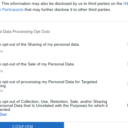
. This information may also be disclosed by us to third parties on the
IA
Participants
that may further disclose it to other third parties.
 ENCERRADO DEVIDO 
l Data Processing Opt Outs
O
o opt-out of the Sharing of my personal data.
In
o opt-out of the Sale of my Personal Data.
In
to opt-out of processing my Personal Data for Targeted
ado por chuvas intensas, depois das depressões que provoc
ing.
In
 de água, como é o caso do rio Corgo.
o opt-out of Collection, Use, Retention, Sale, and/or Sharing
ersonal Data that Is Unrelated with the Purposes for which it
ar o Parque Corgo, recomendando “prudência na circulação p
lected.
al, onde têm ocorrido episódios de galgamento do rio”.
Out
CONFIRM