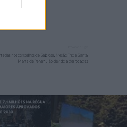
erdita.
Próximo artigo
ortadas nos concelhos de Sabrosa, Mesão Frio e Santa
Marta de Penaguião devido a derrocadas