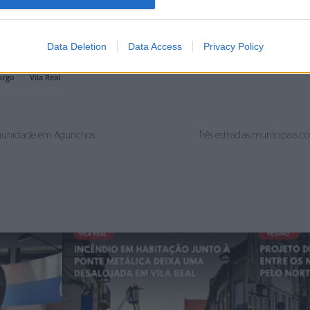
baixo do Centro de Ciência/parque infantil, encontra-se int
Cauda do rio Corgo nas zonas pedonais do Parque Corgo | Fotos UFM
Data Deletion
Data Access
Privacy Policy
orgo
Vila Real
omunidade em Agunchos
Três estradas municipais c