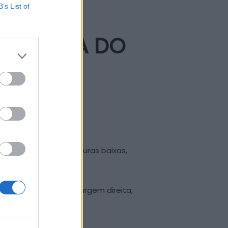
B’s List of
A SUBIDA DO
aram neve e temperaturas baixas,
edonal ao longo da margem direita,