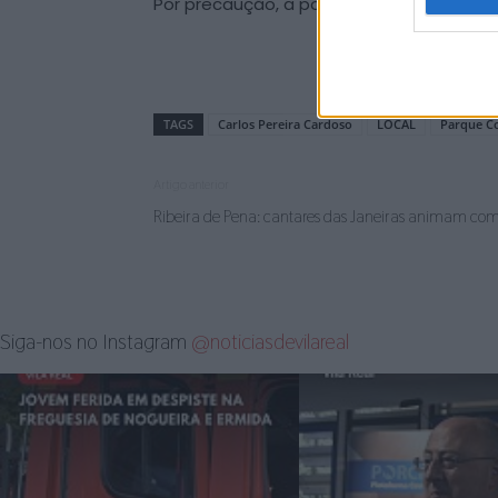
Por precaução, a ponte pedonal situada a
TAGS
Carlos Pereira Cardoso
LOCAL
Parque C
Artigo anterior
Ribeira de Pena: cantares das Janeiras animam c
Siga-nos no Instagram
@noticiasdevilareal