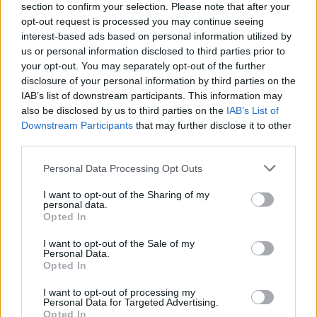
section to confirm your selection. Please note that after your
produção teria, ajuda certamente a despertar
opt-out request is processed you may continue seeing
o interesse e curiosidade sobre como fazer cinema”.
interest-based ads based on personal information utilized by
us or personal information disclosed to third parties prior to
Para os filmes da seleção “Berço D’Ouro”, existe um
your opt-out. You may separately opt-out of the further
disclosure of your personal information by third parties on the
prémio do público, que consiste em
IAB’s list of downstream participants. This information may
ajuda à produção de uma curta-metragem em
also be disclosed by us to third parties on the
IAB’s List of
Mondim de Basto, com a condição do
Downstream Participants
that may further disclose it to other
trabalho realizado ser apresentado na edição
third parties.
seguinte do certame. De acordo com João
Personal Data Processing Opt Outs
Alves, parte da organização do Trás-os-Filmes, o
objetivo deste prémio “é duplo: pretende
I want to opt-out of the Sharing of my
personal data.
dar oportunidade a quem quer fazer cinema de
Opted In
continuar a fazer cinema e pergunta
I want to opt-out of the Sale of my
diretamente ao público o que gostaria de ver no
Personal Data.
Opted In
próximo ano”.
I want to opt-out of processing my
Personal Data for Targeted Advertising.
A ideia surgiu depois da equipa responsável pelo
Opted In