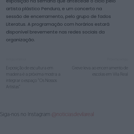
exposição na semana que antecede o ciclo pelo
artista plástico Pendura, e um concerto na
sessão de encerramento, pelo grupo de fados
Literatus. A programação com horários estará
disponível brevemente nas redes sociais da
organização.
Artigo anterior
Próximo artigo
Exposição de escultura em
Greve leva ao encerramento de
madeira é a próxima mostra a
escolas em Vila Real
integrar o espaço “Os Nossos
Artistas”
Siga-nos no Instagram
@noticiasdevilareal