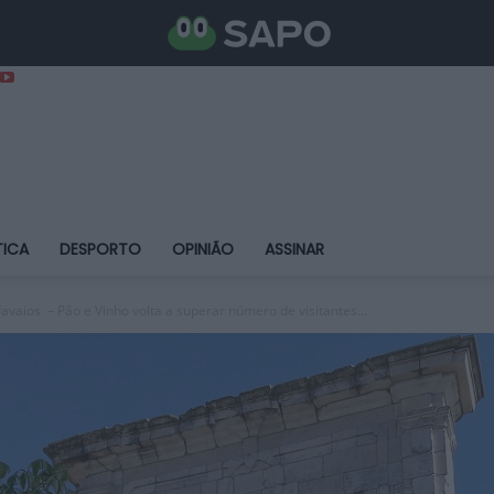
TICA
DESPORTO
OPINIÃO
ASSINAR
vaios – Pão e Vinho volta a superar número de visitantes...