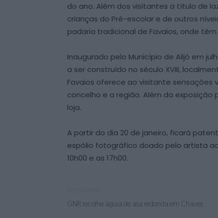
do ano. Além dos visitantes a título d
crianças do Pré-escolar e de outros nív
padaria tradicional de Favaios, onde têm
Inaugurado pelo Município de Alijó em ju
a ser construído no século XVIII, localm
Favaios oferece ao visitante sensações v
concelho e a região. Além da exposição
loja.
A partir do dia 20 de janeiro, ficará pat
espólio fotográfico doado pelo artista a
10h00 e as 17h00.
Artigo anterior
GNR recolhe águia de asa redonda em Chaves