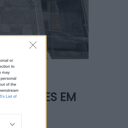
sonal or
ection to
ou may
 PÃO E
 personal
out of the
 downstream
ISITANTES EM
B’s List of