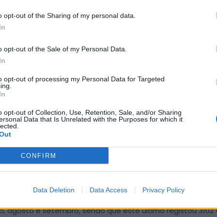
o opt-out of the Sharing of my personal data.
In
 – Pão e Vinho, situado no Concelho de Alijó, recebeu a vis
o opt-out of the Sale of my Personal Data.
em anos anteriores.
In
to opt-out of processing my Personal Data for Targeted
agem obrigatória no Concelho de Alijó, dedica-se à interpr
ing.
In
ber tradicional, dando a conhecer as tradições e processo
o opt-out of Collection, Use, Retention, Sale, and/or Sharing
ersonal Data that Is Unrelated with the Purposes for which it
lected.
ico de Favaios promoveu vários eventos, com destaque para
Out
 futuro da panificação no Concelho. Com o mote “As voltas
CONFIRM
secular, o futuro da profissão de padeiro/padeira e os cam
us também foi assinalado com a Oficina “Voltas à Massa”, dir
Data Deletion
Data Access
Privacy Policy
o, agosto e setembro, sendo que este último registou 3102 