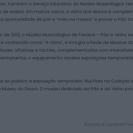
e lazer, também o Serviço Educativo do Núcleo Museológic
eis de ensino. Em muitos casos, a visita dos alunos é co
 a oportunidade de pôr a “mão na massa” e provar o Pão tra
lho de 2012, o Núcleo Museológico de Favaios – Pão e Vinho 
ente conhecido como “A Obra”, e integra a Rede de Museus 
isuais, olfativas e tácteis, complementadas com interativi
 permanente, o equipamento recebe exposições temporária
ente ao público a exposição temporária “Rui Pires na Coleçã
o Museu do Douro. O museu dedicado ao Pão e ao Vinho pode
Brigadas de Sapadores Flo