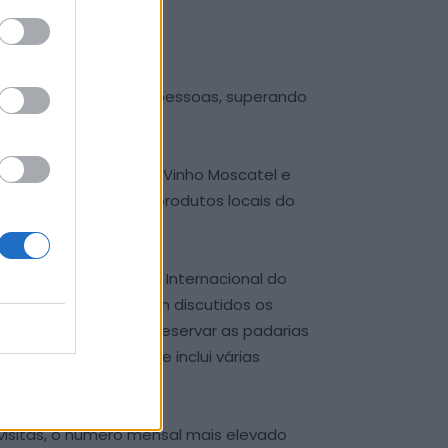
ita de cerca de 24 mil pessoas, superando
etação da história do Vinho Moscatel e
s associados a estes produtos locais do
 a celebração do Dia Internacional do
 que o pão dá”, foram discutidos os
inhos a seguir para preservar as padarias
igida a crianças, que inclui várias
visitas, o número mensal mais elevado