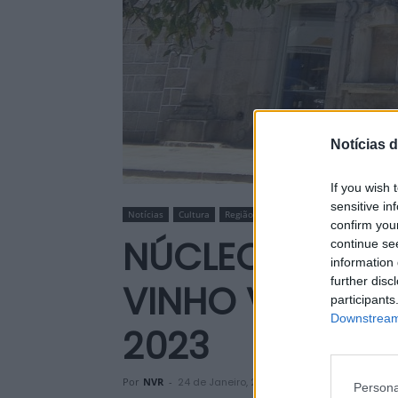
Notícias d
If you wish 
sensitive in
Notícias
Cultura
Região
confirm you
NÚCLEO MUSEO
continue se
information 
further disc
VINHO VOLTA A
participants
Downstream 
2023
Por
NVR
-
24 de Janeiro, 2024
Persona