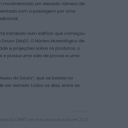
o tem movimentado um elevado número de
mplementada com a passagem por uma
dicional.
está instalado num edifício que começou
do Douro (MuD). O Núcleo Museológico de
dade e projeções sobre os produtos, o
s e possui uma sala de provas e uma
o Museu do Douro”, que se baseia no
 ser visitado todos os dias, entre as
Próximo artigo
restais da CIMAT com mais área executada em 2023