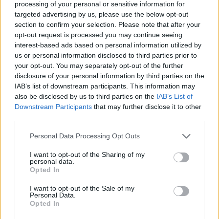
processing of your personal or sensitive information for
flaviense, Nuno Vaz, contou com as presenças de
targeted advertising by us, please use the below opt-out
Alcindo Silva, Presidente da SPAT, Luis Deza, Presidente
section to confirm your selection. Please note that after your
da AEA, Ramiro Gonçalves, 1º Secretário da CIMAT, e
opt-out request is processed you may continue seeing
Nuno Sevivas, Médico ortopedista pela Comissão
interest-based ads based on personal information utilized by
us or personal information disclosed to third parties prior to
Organizadora.
your opt-out. You may separately opt-out of the further
disclosure of your personal information by third parties on the
Na sua intervenção, Nuno Vaz, congratulou a
IAB’s list of downstream participants. This information may
organização pela escolha de Chaves para a
also be disclosed by us to third parties on the
IAB’s List of
realização deste evento, que se constitui como
Downstream Participants
that may further disclose it to other
third parties.
“oportunidade para dar a conhecer mais sobre esta
cidade, património e seus recursos diferenciadores”.
Personal Data Processing Opt Outs
Aproveitou, ainda, o momento para lançar o repto,
I want to opt-out of the Sharing of my
numa ótica de recuperação “poder ser equacionada
personal data.
Opted In
a possibilidade de se trabalhar de forma articulada,
por exemplo com a AQUA VALOR, programas
I want to opt-out of the Sale of my
Personal Data.
específicos relacionados com as propriedades
Opted In
excecionais das milenares águas termais”.