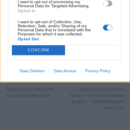
I want to opt-out of processing my
Personal Data for Targeted Advertising.
Do programa, fizeram parte palestras, workshops,
Opted In
mesas redondas e apresentação de casos clínicos
I want to opt-out of Collection, Use,
serão abordados tópicos atuais e inovadores desde
Retention, Sale, and/or Sharing of my
Personal Data that Is Unrelated with the
técnicas cirúrgicas avançadas até as mais recentes
Purposes for which it was collected.
tendências em reabilitação desportiva, encerrando
Opted Out
com uma mesa-redonda com a presença de
CONFIRM
vários desportivos entre treinadores, jogadores,
fisiologistas e médicos.
Data Deletion
Data Access
Privacy Policy
Artigo anterior
Próximo artigo
Vila Real acolhe XII Encontro
Região do Douro Brilha na
Nacional do Árbitro Jovem
Paragem de Paris do Roadshow
Europeu – Cidade Europeia do
Vinho 2023