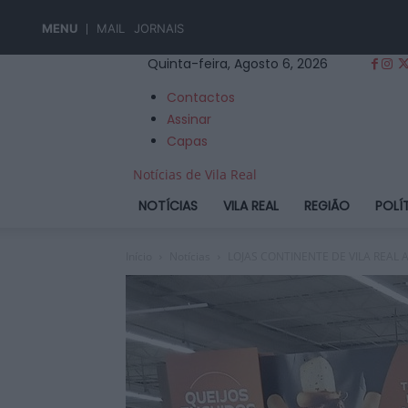
MENU
MAIL
JORNAIS
Quinta-feira, Agosto 6, 2026
Contactos
Assinar
Capas
Notícias de Vila Real
NOTÍCIAS
VILA REAL
REGIÃO
POLÍ
Início
Notícias
LOJAS CONTINENTE DE VILA REAL 