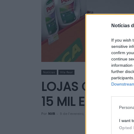
Notícias d
If you wish 
sensitive in
confirm you
continue se
information 
further disc
Notícias
Vila Real
participants
LOJAS CONTINE
Downstream 
15 MIL EUROS P
Persona
Por
NVR
-
9 de Fevereiro, 2024
I want t
Opted 