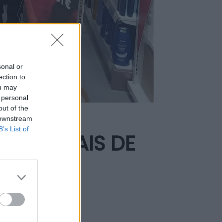
sonal or
ection to
ou may
 personal
out of the
 downstream
B’s List of
ARIAM MAIS DE
CAIS