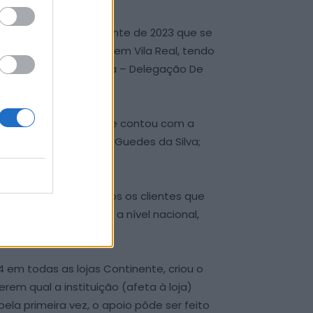
Natal da Missão Continente de 2023 que se
 simbólica do donativo em Vila Real, tendo
uz Vermelha Portuguesa – Delegação De
1h00, numa cerimónia que contou com a
ia de Vila Real, José Guedes da Silva;
simbolicamente a todos os clientes que
 de 1.000 instituições a nível nacional,
 em todas as lojas Continente, criou o
m qual a instituição (afeta à loja)
la primeira vez, o apoio pôde ser feito