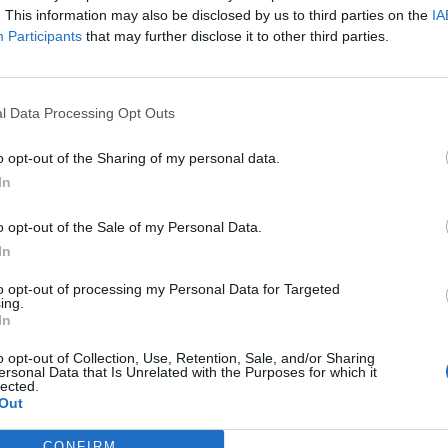
. This information may also be disclosed by us to third parties on the
IA
Participants
that may further disclose it to other third parties.
POR SUSPEITA DE HOM
l Data Processing Opt Outs
o opt-out of the Sharing of my personal data.
In
o opt-out of the Sale of my Personal Data.
In
to opt-out of processing my Personal Data for Targeted
o pela prática do crime de homicídio tentado, em Mirande
ing.
In
amento de Investigação Criminal de Vila Real, procedeu à i
o opt-out of Collection, Use, Retention, Sale, and/or Sharing
o tentado.
ersonal Data that Is Unrelated with the Purposes for which it
lected.
Out
 2023, pelas 10h30, na via pública, em Mirandela, quando o
CONFIRM