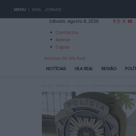
MENU
MAIL
JORNAIS
Sábado, Agosto 8, 2026
Contactos
Assinar
Capas
Notícias de Vila Real
NOTÍCIAS
VILA REAL
REGIÃO
POLÍ
Início
Notícias
Justiça
Homem detido por suspei