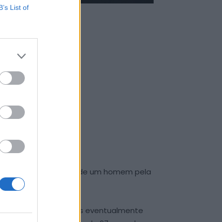
B’s List of
ICÍDIO
la
dentificação e detenção de um homem pela
 arguido, por motivações eventualmente