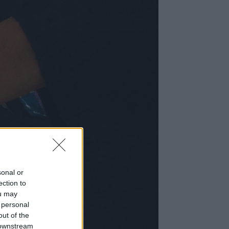
sonal or
ection to
ou may
 personal
out of the
 downstream