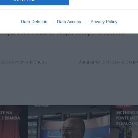
cientes, despejou uma garrafa de combustível sobre o cor
he graves ferimentos.
Data Deletion
Data Access
Privacy Policy
edentes criminais pelo crime de tráfico de estupefacientes
 aplicação das medidas de coação tidas por adequadas.
o abastecimento de água a
Agrupamento de Escolas Diogo 