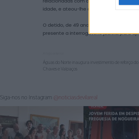
relacionadas com o tráfico de estupefa
idade, e ateou-lhe o fogo, provocando-l
O detido, de 49 anos de idade, com antec
presente a interrogatório judicial para
Artigo anterior
Águas do Norte inaugura investimento de reforço d
Chaves e Valpaços
Siga-nos no Instagram
@noticiasdevilareal