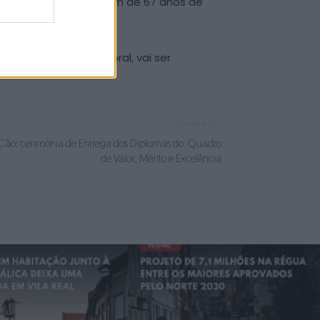
po da vítima, um homem de 67 anos de
, sem ocupação laboral, vai ser
Próximo artigo
Cão: cerimónia de Entrega dos Diplomas do Quadro
de Valor, Mérito e Excelência