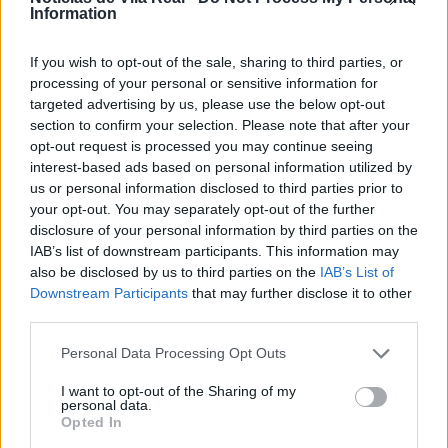
Information
posse ilegal de armas e munições, no concelho de
Alijó.
If you wish to opt-out of the sale, sharing to third parties, or
processing of your personal or sensitive information for
Na sequência de uma investigação por posse ilegal
targeted advertising by us, please use the below opt-out
de armas, cuja investigação decorria há cerca de um
section to confirm your selection. Please note that after your
mês, foram realizadas cinco buscas, uma domiciliária,
opt-out request is processed you may continue seeing
interest-based ads based on personal information utilized by
três em viatura e uma em armazém, culminando na
us or personal information disclosed to third parties prior to
apreensão de quatro armas de caça e 38 munições
your opt-out. You may separately opt-out of the further
de diversos calibres.
disclosure of your personal information by third parties on the
IAB’s list of downstream participants. This information may
also be disclosed by us to third parties on the
IAB’s List of
O detido foi constituído arguido e os factos foram
Downstream Participants
that may further disclose it to other
comunicados ao Tribunal Judicial de Alijó.
third parties.
A ação contou com o reforço de militares do Posto
Personal Data Processing Opt Outs
Territorial de Alijó e do Serviço de Proteção da
I want to opt-out of the Sharing of my
Natureza e do Ambiente (SEPNA) de Peso da Régua.
personal data.
Opted In