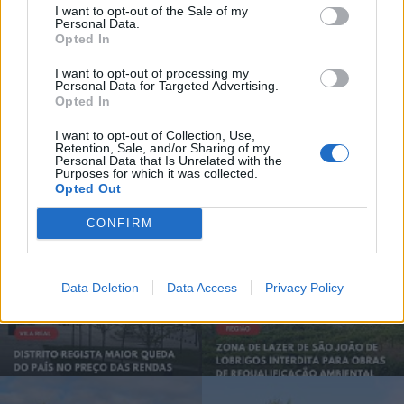
I want to opt-out of the Sale of my
Artigo anterior
Próximo artigo
Personal Data.
Opted In
GNR deteve homem por tráfico
Chaves recebe Festival N2 entre os
de estupefacientes em Chaves
dias 1 a 3 de agosto
I want to opt-out of processing my
Personal Data for Targeted Advertising.
Opted In
I want to opt-out of Collection, Use,
Siga-nos no Instagram
@noticiasdevilareal
Retention, Sale, and/or Sharing of my
Personal Data that Is Unrelated with the
Purposes for which it was collected.
Opted Out
CONFIRM
Data Deletion
Data Access
Privacy Policy