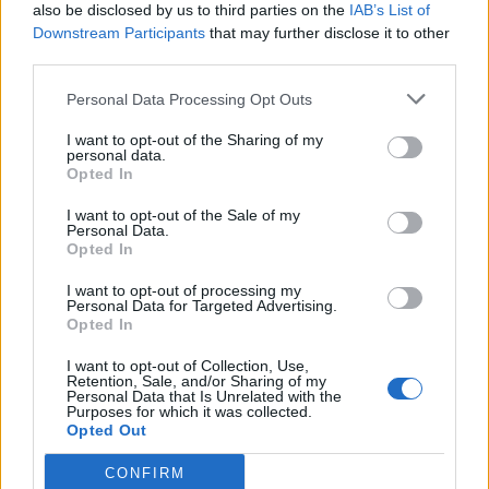
also be disclosed by us to third parties on the
IAB’s List of
patrulhamento nas zonas de comércio, com o
Downstream Participants
that may further disclose it to other
objetivo de aumentar o sentimento de segurança
third parties.
dos lojistas e clientes, considerando que nesta época
Personal Data Processing Opt Outs
existe um potencial aumento das transações
monetárias.
I want to opt-out of the Sharing of my
personal data.
Opted In
Nesta edição da Operação “Comércio Seguro 2023”, a
I want to opt-out of the Sale of my
GNR terá como parceira a Entidade Reguladora dos
Personal Data.
Serviços Energéticos (ERSE), com vista à realização de
Opted In
ações de esclarecimento e formação, no âmbito das
I want to opt-out of processing my
burlas, em especial as relativas a “falsos funcionários”
Personal Data for Targeted Advertising.
Opted In
associadas à prestação dos serviços energéticos.
I want to opt-out of Collection, Use,
Retention, Sale, and/or Sharing of my
Personal Data that Is Unrelated with the
Artigo anterior
Próximo artigo
Purposes for which it was collected.
Opted Out
Diretores das escolas de Vila Real
Dois detidos em Alijó por posse de
discutem, na UTAD, desafios e
arma proibida
CONFIRM
oportunidades dos professores