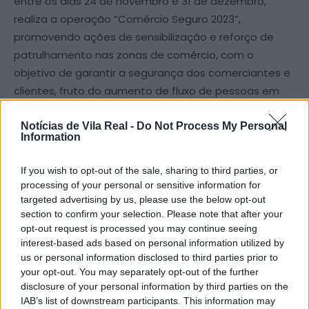
entre os dias 24 de novembro e 31 de dezembro,
realiza a operação “Comércio Seguro 2023”,
promovendo ações de sensibilização e reforço de
patrulhamento nas zonas de comércio, com o
objetivo de garantir a segurança dos comerciantes e
clientes, fruto do aumento de fluxo de pessoas em
espaços e áreas de comércio.
Notícias de Vila Real -
Do Not Process My Personal
Information
Durante a operação serão empenhados militares das
Secções de Prevenção Criminal e Policiamento
If you wish to opt-out of the sale, sharing to third parties, or
Comunitário (SPC), os quais irão realizar ações de
processing of your personal or sensitive information for
sensibilização junto de comerciantes e clientes,
targeted advertising by us, please use the below opt-out
section to confirm your selection. Please note that after your
alertando-os sobre os procedimentos de segurança
opt-out request is processed you may continue seeing
a adotar, com o intuito de evitar que sejam alvo de
interest-based ads based on personal information utilized by
ilícitos criminais.
us or personal information disclosed to third parties prior to
your opt-out. You may separately opt-out of the further
disclosure of your personal information by third parties on the
Deste modo, a partir da Black Friday até ao final das
IAB’s list of downstream participants. This information may
festividades do Natal, a GNR irá reforçar o