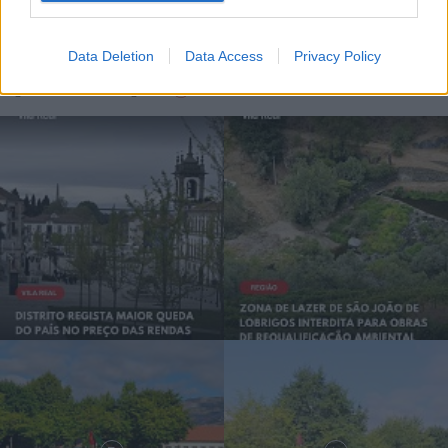
Data Deletion
Data Access
Privacy Policy
Siga-nos no Instagram
@noticiasdevilareal