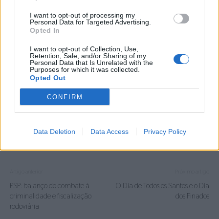
Foi ainda aprovado por unanimidade a dinamização
I want to opt-out of processing my
Personal Data for Targeted Advertising.
de uma Manifestação Regional de Protesto durante o
Opted In
mês de novembro, em parceria com o restante
movimento associativo regional reclamando “a
I want to opt-out of Collection, Use,
Retention, Sale, and/or Sharing of my
cessação dos cortes de área forrageira dos Baldios e
Personal Data that Is Unrelated with the
Purposes for which it was collected.
exigindo que nenhum agricultor seja prejudicado nas
Opted Out
suas candidaturas já entregues ao IFAP”.
CONFIRM
Carlos Pereira Cardoso
Data Deletion
Data Access
Privacy Policy
TAGS
Carlos Pereira Cardoso
Artigo anterior
Próximo artigo
PSP: balanço do combate à
O Dia de Todos os Santos e o Dia
criminalidade e fiscalização
dos Finados
rodoviária