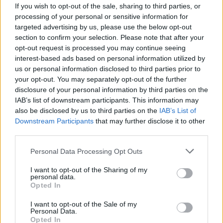
já conhecidos, com prazos de execução longos.
If you wish to opt-out of the sale, sharing to third parties, or
processing of your personal or sensitive information for
Foi discutido a necessidade de o Secretariado em
targeted advertising by us, please use the below opt-out
section to confirm your selection. Please note that after your
parceria com a BALADI reforçar os Departamentos
opt-out request is processed you may continue seeing
Técnico e jurídico para acomodar e responder às
interest-based ads based on personal information utilized by
várias solicitações dos Associados. Houve ainda
us or personal information disclosed to third parties prior to
tempo para um breve balanço sobre o muito bom
your opt-out. You may separately opt-out of the further
disclosure of your personal information by third parties on the
trabalho realizado pelos vários Agrupamentos dos
IAB’s list of downstream participants. This information may
Baldios da área do Secretariado.
also be disclosed by us to third parties on the
IAB’s List of
Downstream Participants
that may further disclose it to other
Os problemas que o setor pecuário da região estão a
third parties.
atravessar, foram outros dos temas em debate, no
Personal Data Processing Opt Outs
que concerne à redução da área forrageira dos
baldios promovida pelo Governo, que veio acentuar a
I want to opt-out of the Sharing of my
personal data.
redução de 50 por cento levada a cabo no tempo da
Opted In
“troika” e “coloca em causa os rendimentos dos
I want to opt-out of the Sale of my
agricultores transmontanos”.
Personal Data.
Opted In