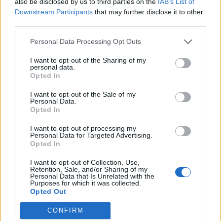
also be disclosed by us to third parties on the
IAB’s List of
Governamental “Sol Sem Fronteiras” (SOLSEF). O
Downstream Participants
that may further disclose it to other
Jardim de Infância Padre Jonas irá apoiar 300 crianças
third parties.
e respetivas famílias.
Personal Data Processing Opt Outs
“Esta ação solidária começou como resposta às
I want to opt-out of the Sharing of my
personal data.
preocupações dos estudantes sobre questões
Opted In
sociais, especialmente o acesso à educação em
I want to opt-out of the Sale of my
países em desenvolvimento, e já resultou na
Personal Data.
produção de mais de 200 peças, o que mostra bem o
Opted In
empenho e a dedicação dos estudantes envolvidos”,
I want to opt-out of processing my
afirma a professora Rita Azevedo.
Personal Data for Targeted Advertising.
Opted In
I want to opt-out of Collection, Use,
Artigo anterior
Próximo artigo
Retention, Sale, and/or Sharing of my
Personal Data that Is Unrelated with the
Mondim de Basto: Secretário de
Celebra-se hoje o dia da Assunção
Purposes for which it was collected.
Estado do Turismo inaugura
de Nossa Senhora
Opted Out
reabilitação da Capela do Senhor
CONFIRM
da Ponte