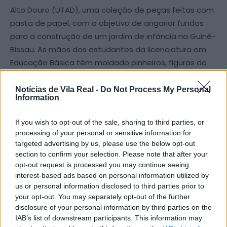
Alto Douro (UTAD), uma coleção de peças feitas com
pasta de papel, com o objetivo de angariar fundos
para a construção de um jardim de infância na Guiné-
Bissau. As mãos dos estudantes da licenciatura em
Educação Básica têm moldado pinheiros, figuras do
presépio, coroas festivas, enfeites vários (bolas,
estrelas, sinos, corações e bolas) e anjos de vários
Notícias de Vila Real -
Do Not Process My Personal
Information
tamanhos. A 12 e 13 de dezembro, das 10h às 17h,
estas peças vão poder ser adquiridas na Escola de
If you wish to opt-out of the sale, sharing to third parties, or
Ciências Humanas e Sociais (ECHS).
processing of your personal or sensitive information for
targeted advertising by us, please use the below opt-out
Com preços que vão de um a cinco euros, as peças
section to confirm your selection. Please note that after your
opt-out request is processed you may continue seeing
podem ser adquiridas individualmente ou em
interest-based ads based on personal information utilized by
conjuntos. Cada compra feita durante esta venda de
us or personal information disclosed to third parties prior to
natal contribuirá integralmente para o projeto de
your opt-out. You may separately opt-out of the further
construção de um jardim de infância em Sanfim
disclosure of your personal information by third parties on the
IAB’s list of downstream participants. This information may
[Guiné-Bissau], promovido pela Organização Não