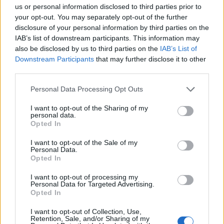
momentos (manhã e tarde) destinados a todos os
us or personal information disclosed to third parties prior to
your opt-out. You may separately opt-out of the further
que se queiram habilitar a ganhar prémios/brindes da
disclosure of your personal information by third parties on the
Região. Estes podem ser desde merchandising dos
IAB’s list of downstream participants. This information may
municipios/CIMAT (canetas, lápis, cadernos, agendas
also be disclosed by us to third parties on the
IAB’s List of
etc) até vouchers de alojamento, restauração e/ou
Downstream Participants
that may further disclose it to other
third parties.
experiências no Alto Tâmega e Barroso, bastando,
para tal, dirigirem-se à equipa de técnicos de turismo
Personal Data Processing Opt Outs
presentes no stand, aquando dos momentos do
I want to opt-out of the Sharing of my
sorteio, e descarregarem a aplicação “Visit Alto
personal data.
Tâmega e Barroso”.
Opted In
I want to opt-out of the Sale of my
A presença da CIMAT na BTL é uma oportunidade para
Personal Data.
Opted In
dar a conhecer o Território a um público cada vez
mais vasto e diversificado, reforçando a sua posição
I want to opt-out of processing my
Personal Data for Targeted Advertising.
como um destino turístico. A participação na feira é
Opted In
também uma forma de promover a cooperação
I want to opt-out of Collection, Use,
entre os seis municípios, criando sinergias e
Retention, Sale, and/or Sharing of my