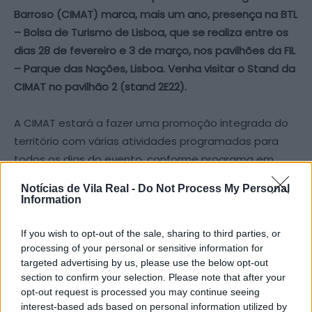
Barroso (CIMAT) marca, mais um ano, presença na BTL
– Bolsa de Turismo de Lisboa, que se realiza entre os
dias 28 de fevereiro e 3 de março, nos pavilhões da FIL
– Parque das Nações, Lisboa. Venha visitar o Stand da
CIMAT no pavilhão 2 (stand 2E22).
A CIMAT estará a fazer uma promoção integrada do
território com várias atividades programadas para
todos os dias do evento, conforme programa em
anexo, contando com a colaboração de todos os
Notícias de Vila Real -
Do Not Process My Personal
municípios que a integram – Boticas, Chaves,
Information
Montalegre, Ribeira de Pena, Valpaços e Vila Pouca de
Aguiar.
If you wish to opt-out of the sale, sharing to third parties, or
processing of your personal or sensitive information for
targeted advertising by us, please use the below opt-out
Este ano, para além das atividades referidas, a CIMAT
section to confirm your selection. Please note that after your
apresenta-se com uma novidade: a Roda da Sorte.
opt-out request is processed you may continue seeing
Durante os cinco dias de promoção haverá dois
interest-based ads based on personal information utilized by